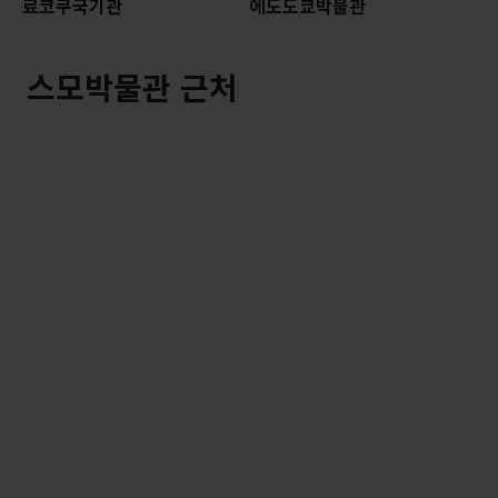
료코쿠국기관
에도도쿄박물관
스모박물관 근처