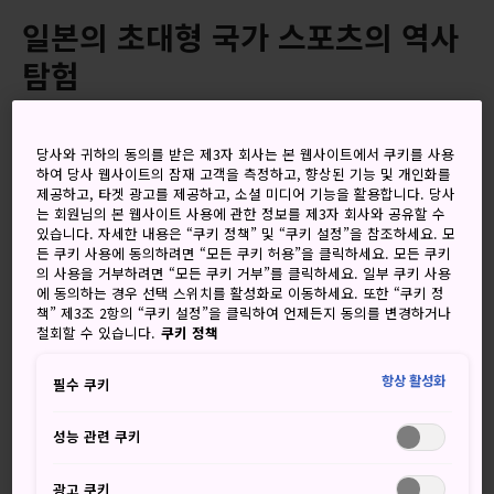
일본의 초대형 국가 스포츠의 역사
탐험
스모는 신토 신사의 의식에서 유래한 스포츠로, 수백 년 전부
터 일본의 인기 스포츠였습니다. 스모 박물관에서는 스모에 대
당사와 귀하의 동의를 받은 제3자 회사는 본 웹사이트에서 쿠키를 사용
하여 당사 웹사이트의 잠재 고객을 측정하고, 향상된 기능 및 개인화를
한 모든 것을 알 수 있습니다. 도쿄 료코쿠에 있는 작은 박물관
제공하고, 타겟 광고를 제공하고, 소셜 미디어 기능을 활용합니다. 당사
에서 스모의 역사와 문화를 발견해보세요.
는 회원님의 본 웹사이트 사용에 관한 정보를 제3자 회사와 공유할 수
있습니다. 자세한 내용은 “쿠키 정책” 및 “쿠키 설정”을 참조하세요. 모
오시는 길
든 쿠키 사용에 동의하려면 “모든 쿠키 허용”을 클릭하세요. 모든 쿠키
의 사용을 거부하려면 “모든 쿠키 거부”를 클릭하세요. 일부 쿠키 사용
에 동의하는 경우 선택 스위치를 활성화로 이동하세요. 또한 “쿠키 정
신주쿠역에서 JR 소부선을 타면 30분 이내에 쉽게 갈 수 있습
책” 제3조 2항의 “쿠키 설정”을 클릭하여 언제든지 동의를 변경하거나
니다.
철회할 수 있습니다.
쿠키 정책
박물관은 료코쿠 국기관 스모관에 있습니다. 스모관은 JR 소
항상 활성화
필수 쿠키
부역의 료코쿠역에서 도보로 1분 거리, 료코쿠역의 도에이 오
에도선 출구에서 도보로 5분 거리에 있습니다.
성능 관련 쿠키
광고 쿠키