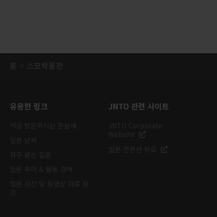
홈
스모박물관
유용한 링크
JNTO 관련 사이트
처음 방문하시는 분들께
JNTO Corporate
Website
일본 날씨
일본 컨벤션 뷰로
자주 묻는 질문
일본 투어 & 활동 검색
일본 사진 및 동영상 자료 링
크