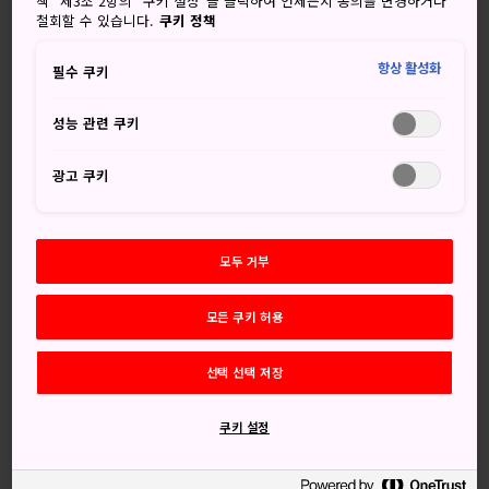
책” 제3조 2항의 “쿠키 설정”을 클릭하여 언제든지 동의를 변경하거나
철회할 수 있습니다.
쿠키 정책
항상 활성화
필수 쿠키
성능 관련 쿠키
광고 쿠키
모두 거부
놓치지 마세요
모든 쿠키 허용
선택 선택 저장
영적인 요소들의 독특한 조합
일본 최고의 록스타를 위한 추모 공간
쿠키 설정