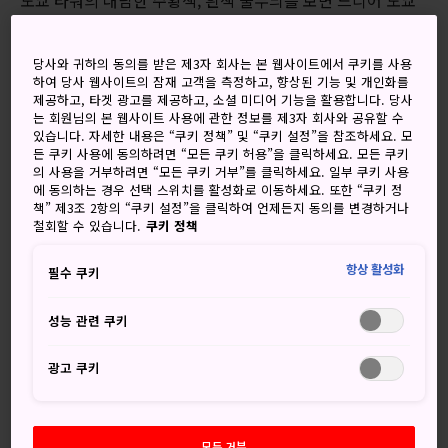
에 도착했구나 하는 실감이 납니다.
도쿄 타워는 지금도 활발히 사용 중인 방송 시설이자 발아래
당사와 귀하의 동의를 받은 제3자 회사는 본 웹사이트에서 쿠키를 사용
하여 당사 웹사이트의 잠재 고객을 측정하고, 향상된 기능 및 개인화를
펼쳐진 눈부신 시내 전경을 감상하기 좋은 명소이기도 합니다.
제공하고, 타겟 광고를 제공하고, 소셜 미디어 기능을 활용합니다. 당사
모더니즘풍 구조물인 타워의 진가는 밤에 조명을 밝혔을 때 밖
는 회원님의 본 웹사이트 사용에 관한 정보를 제3자 회사와 공유할 수
에서 보면 알 수 있지만, 진짜 짜릿한 순간은 맨 꼭대기로 올라
있습니다. 자세한 내용은 “쿠키 정책” 및 “쿠키 설정”을 참조하세요. 모
든 쿠키 사용에 동의하려면 “모든 쿠키 허용”을 클릭하세요. 모든 쿠키
가 역동적인 시내 풍경을 접했을 때입니다.
의 사용을 거부하려면 “모든 쿠키 거부”를 클릭하세요. 일부 쿠키 사용
에 동의하는 경우 선택 스위치를 활성화로 이동하세요. 또한 “쿠키 정
타워 아래에는 '풋타운'이라는 복합 쇼핑 공간이 있고, 브랜드
책” 제3조 2항의 “쿠키 설정”을 클릭하여 언제든지 동의를 변경하거나
매장과 식당들이 입점하고 있습니다.
철회할 수 있습니다.
쿠키 정책
항상 활성화
필수 쿠키
성능 관련 쿠키
광고 쿠키
©TOKYO TOWER
모두 거부