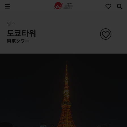
명소
도쿄타워
東京タワー