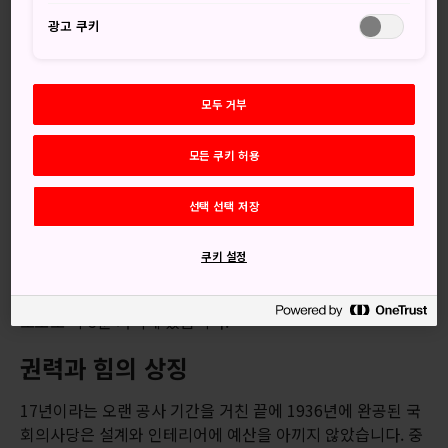
간단한 정보
광고 쿠키
중의원 투어는 매일 진행합니다.
참의원 투어는 주중에만 진행합니다.
모두 거부
오시는 길
모든 쿠키 허용
국회의사당은 기차와 택시로 오갈 수 있습니다.
선택 선택 저장
국회의사당 견학에 참가하고 싶다면 마루노우치선과 치요다
쿠키 설정
선의 곳카이기지도마에역과 유라쿠초, 한조몬, 난부코선의 나
가타초역이 가장 편리합니다. 국회의사당은 대부분의 역에서
도보로 약 5분 거리에 있습니다.
권력과 힘의 상징
17년이라는 오랜 공사 기간을 거친 끝에 1936년에 완공된 국
회의사당은 설계와 인테리어에 예산을 아끼지 않았습니다. 중