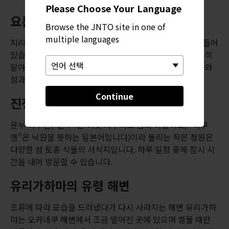
Please Choose Your Language
요론의 독특한 문화
Browse the JNTO site in one of
multiple languages
지리적 위치 덕분에 요론에는 특이한 섬 문화와 역사가 깃들어
있습니다. 서던 크로스 센터에서 섬의 문화에 관해 더 자세히
알아볼 수 있습니다. 날씨가 맑을 때 전망대로 가서 오키나와
섬과 오키노에라부섬을 조망해보세요.
Continue
진정한 정원 낙원
윤누 라쿠엔(“윤누”는 이곳 사투리로 섬의 이름이고, “라쿠
엔”은 낙원을 뜻하는 일본어입니다)이라 불리는 작은 정원은
다양한 섬 토종 식물의 서식지입니다. 하루 일정 중에 잠시 시
간을 내어 방문할 수 있습니다.
유리가하마의 유령 해변
조류에 따라 모습을 드러냈다가 다시 사라지는 해변 유리가하
마는 오카네쿠 해변에서 조금 떨어진 곳에 있으며 썰물 때만