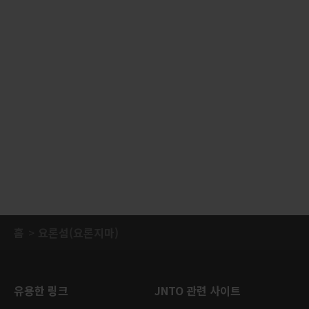
홈
요론섬(요론지마)
유용한 링크
JNTO 관련 사이트