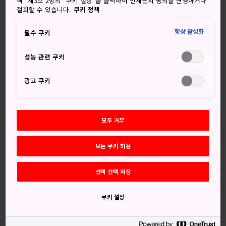
책” 제3조 2항의 “쿠키 설정”을 클릭하여 언제든지 동의를 변경하거나
철회할 수 있습니다.
쿠키 정책
요론지마 혹은 요론도로 알려진 요론섬은
규슈
외곽에 위치
한
아마미 군도
중 하나로 [아마미 군도 국립공원]에 속합니
항상 활성화
필수 쿠키
다. 투명한 바닷물와 바다 카약 타기, 다이빙, 그리고 수영 등의
다양한 수상 스포츠를 즐길 수 있는 곳으로 유명합니다.
성능 관련 쿠키
광고 쿠키
이상적인 아열대 휴양지인 요론섬은 그리스풍의 건물들, 어디
로도 가지 않는 역, 전통 음주 방식 등 색다른 관광 명소와 액티
비티를 제공합니다. 요론섬에는 숙박할 수 있는 곳도 무척 많
모두 거부
습니다.
간단한 정보
모든 쿠키 허용
요론섬은 일본 본토보다 오키나와와 더 가깝습니다
선택 선택 저장
'요론 겐포'는 손님을 맞이하는 요론섬만의 색다른 음주 방
식입니다
쿠키 설정
요론섬의 연례 마라톤 대회에서는 참가자들이 섬을 두 번 도
는 경주를 합니다