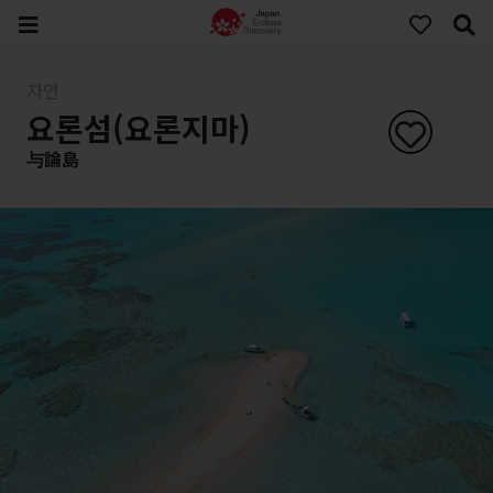
자연
요론섬(요론지마)
与論島