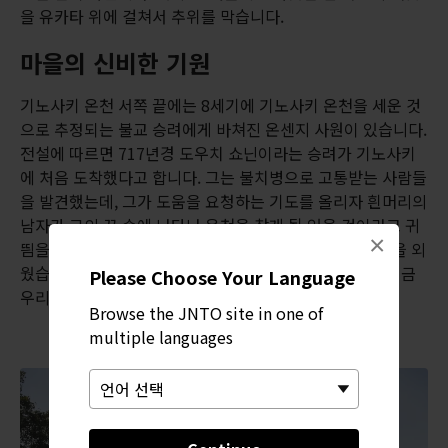
을 유카타 위에 걸쳐서 추위를 막습니다.
마을의 신비한 기원
기노사키 온천 서쪽 끝에는 8세기에 기노사키 온천을 세운 것
으로 추정되는 불교 승려에게 바쳐진 온센지 사원이 있습니다.
전설에 따르면 717년경 도우치 쇼닌이라는 승려가 기노사키
에 처음 도착했다고 합니다. 그는 불치병으로 고통받는 사람들
을 발견했는데, 그가 도움을 요청하는 기도를 올리자 흰머리의
남자가 그의 꿈 속에 나타나 온천을 찾게 될 있을 것이라고 귀
×
띔을 했습니다. 승려는 계시를 믿었고 1,000일 동안 불경을 외
웠습니다. 그랬더니 땅에서 정말 뜨거운 물이 솟아났고, 지금
Please Choose Your Language
우리가 알고 있는 온천 마을이 생겨나게 되었다고 합니다.
Browse the JNTO site in one of
multiple languages