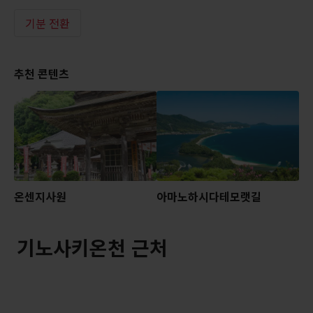
기분 전환
추천 콘텐츠
온센지사원
아마노하시다테모랫길
기노사키온천 근처