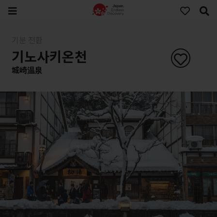
기분 전환
기노사키온천
城崎温泉