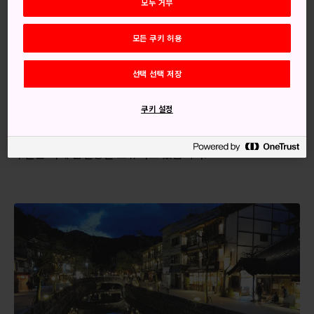
모두 거부
기노사키 온천역은 마을로 가는 관문으로서, 산인 본선을 통해
교토와 오사카로 연결됩니다.
모든 쿠키 허용
교토 또는 오사카에서 직행 특급열차를 타면 기노사키 온천역
까지 약 2시간 반 정도 걸립니다.
선택 선택 저장
강변 마을
쿠키 설정
오타니강의 양쪽에는 수많은 일본식 여관인 료칸이 있으며, 대
부분은 자체 온천탕을 보유하고 있습니다.