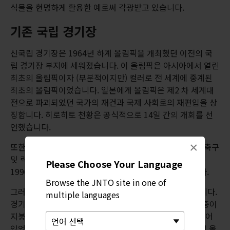
식물을 현명하게 활용한 예로써 각광받고 있습니다.
기존 국립 경기장
신국립 경기장은 1964년 하계 올림픽을 개최했던 이전의 국
립 경기장 부지에 세워졌습니다. 이 올림픽은 아시아에서 열린
최초의 올림픽이자 (부분적이지만) 컬러로 전 세계에 중계된
최초의 올림픽이었습니다. 일본에게 올림픽은 제2 차 세계대
전으로 파괴되었던 국가의 재건과 국제 사회로의 재편입을 상
징합니다. 히로히토 천황은 공식적으로 14일 간의 개회를 선
언했습니다.
×
또한 이 경기장은 아시안 게임 및 육상 세계선수권대회와 축구
및 럭비 국내외 경기를 개최한 바 있습니다. 게다가 이곳은
Please Choose Your Language
1996년 ‘쓰리 테너스' 콘서트가 열렸던 장소이기도 합니다.
Browse the JNTO site in one of
그러나 이렇게 풍부한 역사에도 불구하고 문제가 있었습니다.
multiple languages
경기장의 수용 인원은 60,000석 미만이었고 대부분의 관중이
지붕 없이 노출되는 디자인이었으며 전체적으로 노후화되어
있었습니다. 그래서 일본 정부는 이 경기장을 헐고 2020년 올