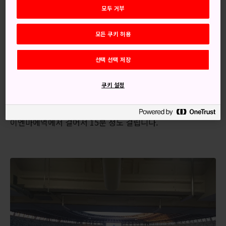
모든 좌석과 계단식 좌석의 시야를 방해하지 않는
모두 거부
설계
모든 쿠키 허용
오시는 길
선택 선택 저장
경기장은 도에이-오에도 본선의 고쿠리쓰-쿄기조역에서 도보
쿠키 설정
1분, 또는 JR 동일본이 운영하는 츄오-소부선의 지상 구간 센
다가야역에서 도보 5분입니다. 아니면 긴자 지하철 노선의 가
이엔마에역에서 걸어서 15분 정도 걸립니다.