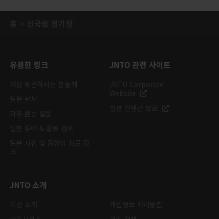
홈
신국립 경기장
유용한 링크
JNTO 관련 사이트
처음 방문하시는 분들께
JNTO Corporate
Website
일본 날씨
일본 컨벤션 뷰로
자주 묻는 질문
일본 투어 & 활동 검색
일본 사진 및 동영상 자료 링
크
JNTO 소개
기관 소개
개인정보 처리방침
서울사무소
쿠키 정책