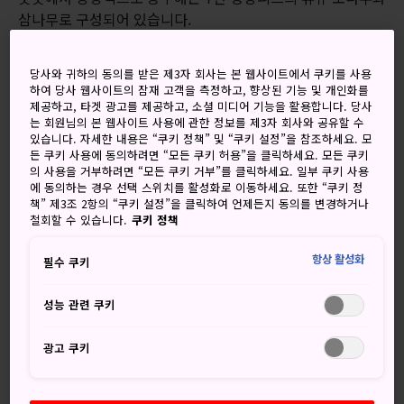
삼나무로 구성되어 있습니다.
6만 8천 석 규모의 신국립 경기장은 메이지진구 신궁의 정원
외곽과 아주 가까운 거리이며, 신주쿠의 마천루들 사이에 자리
당사와 귀하의 동의를 받은 제3자 회사는 본 웹사이트에서 쿠키를 사용
하여 당사 웹사이트의 잠재 고객을 측정하고, 향상된 기능 및 개인화를
하고 있습니다. 이곳에서는 도쿄 올림픽과 패럴림픽의 개막식
제공하고, 타겟 광고를 제공하고, 소셜 미디어 기능을 활용합니다. 당사
및 폐막식이 모두 열릴 예정이며, 트랙경기와 육상 경기, 축구
는 회원님의 본 웹사이트 사용에 관한 정보를 제3자 회사와 공유할 수
경기 등이 열릴 예정입니다.
있습니다. 자세한 내용은 “쿠키 정책” 및 “쿠키 설정”을 참조하세요. 모
든 쿠키 사용에 동의하려면 “모든 쿠키 허용”을 클릭하세요. 모든 쿠키
의 사용을 거부하려면 “모든 쿠키 거부”를 클릭하세요. 일부 쿠키 사용
총 1,570억 엔(14억 달러)이 투입된 이 경기장은 유명 건축가
에 동의하는 경우 선택 스위치를 활성화로 이동하세요. 또한 “쿠키 정
쿠마 켄고와 타이세이 건설, 아즈사 셋케이의 합작으로 건설되
책” 제3조 2항의 “쿠키 설정”을 클릭하여 언제든지 동의를 변경하거나
었습니다.
철회할 수 있습니다.
쿠키 정책
항상 활성화
필수 쿠키
놓치지 마세요
성능 관련 쿠키
광고 쿠키
목재와 강철의 흐르는 듯한 선
탑에서 영감을 얻은 아름다운 구조