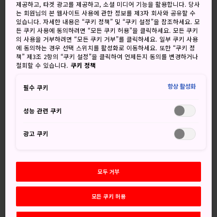
제공하고, 타겟 광고를 제공하고, 소셜 미디어 기능을 활용합니다. 당사
러싼 멋진 풍경을 잔뜩 담아가고 싶어질 테니 카메라를 꼭 챙
는 회원님의 본 웹사이트 사용에 관한 정보를 제3자 회사와 공유할 수
기세요.
있습니다. 자세한 내용은 “쿠키 정책” 및 “쿠키 설정”을 참조하세요. 모
든 쿠키 사용에 동의하려면 “모든 쿠키 허용”을 클릭하세요. 모든 쿠키
의 사용을 거부하려면 “모든 쿠키 거부”를 클릭하세요. 일부 쿠키 사용
에 동의하는 경우 선택 스위치를 활성화로 이동하세요. 또한 “쿠키 정
책” 제3조 2항의 “쿠키 설정”을 클릭하여 언제든지 동의를 변경하거나
놓치지 마세요
철회할 수 있습니다.
쿠키 정책
항상 활성화
오색 호수라는 뜻의 고시키누마 하이킹 트레일
필수 쿠키
선명한 가을빛으로 물든 산
성능 관련 쿠키
겨울철 스키와 스노보드
광고 쿠키
오시는 길
모두 거부
우라반다이 지방은
후쿠시마현
북쪽에 위치하며, 자동차나
모든 쿠키 허용
기차로 이동하는 것이 편리합니다.