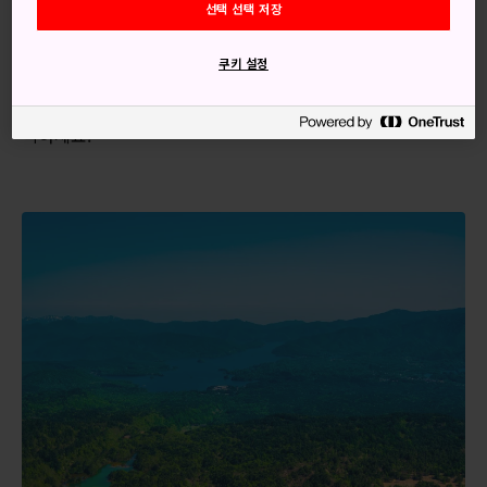
도쿄에서 JR 도호쿠 신칸센을 타고 고리야마까지 갑니다(80
선택 선택 저장
분 소요). 여기서 JR 반에쓰사이선을 타고 이나와시로역까지
이동합니다(35분 소요). 이나와시로역에서 우라반다이 도심까
쿠키 설정
지는 매일 약 7~8대의 버스가 운행합니다. 직접 운전하는 경우
반다이산 골드라인과 같이 근방의 경치 좋은 드라이브 코스를
택하세요.