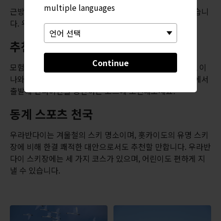
multiple languages
근방에서 가장 큰 호수인 히바라호에 캠핑장과 숙소가 있습니
다. 우라반다이에는 온천 리조트도 아주 많습니다.
추천 하이킹 코스
Continue
모험심이 넘치는 여행자라면 고시키누마에서 출발하거나, 이
나와시로역에 더 가까운 편인 핫포다이 트레일 시작 지점에서
출발해 반다이산을 등산하는 코스에 도전해보세요.
동계 스포츠 천국
우라반다이는 겨울철의 스키 명소이며, 홋카이도의 유명 스키
장에 비해 한결 쾌적한 대안으로서도 추천할 만합니다. 우라반
다이 스키장에는 세 가지 코스가 있으며, 어린이도 편하게 지
낼 수 있습니다.