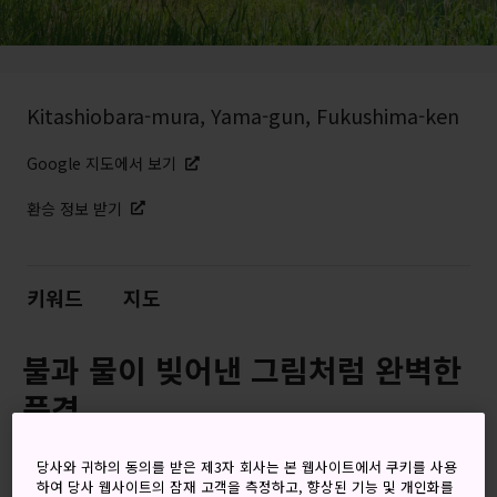
Kitashiobara-mura, Yama-gun, Fukushima-ken
Google 지도에서 보기
환승 정보 받기
키워드
지도
불과 물이 빚어낸 그림처럼 완벽한
풍경
우라반다이의 고원은
후쿠시마현
최고의 아름다운 경치와
당사와 귀하의 동의를 받은 제3자 회사는 본 웹사이트에서 쿠키를 사용
스키장을 자랑하는 곳입니다. 웅장한 산이 액자처럼 호수를 둘
하여 당사 웹사이트의 잠재 고객을 측정하고, 향상된 기능 및 개인화를