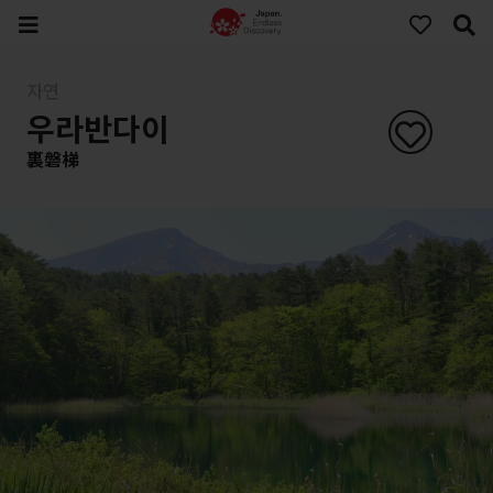
자연
우라반다이
裏磐梯