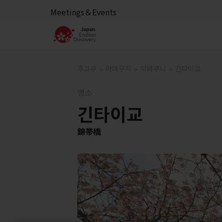
Meetings＆Events
주고쿠
야마구치
이와쿠니
긴타이교
명소
긴타이교
錦帯橋