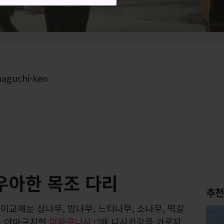
maguchi-ken
우아한 목조 다리
추천
이교에는 삼나무, 밤나무, 느티나무, 소나무, 떡갈
는 야마구치현
이와쿠니시
에 니시키강을 가로지