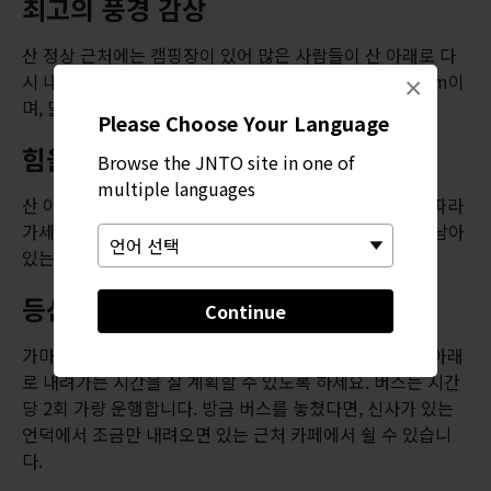
최고의 풍경 감상
산 정상 근처에는 캠핑장이 있어 많은 사람들이 산 아래로 다
시 내려가기 전에 하룻밤 묵어갑니다. 정상의 높이는 829m이
×
며, 맑은 날에는 경치가 그야말로 환상적입니다.
Please Choose Your Language
힘을 아끼세요
Browse the JNTO site in one of
multiple languages
산 아래로 다시 내려가려면 가마도진자로 가는 표지판을 따라
가세요. 하산길은 약 한 시간 정도 걸리는데, 얼마나 힘이 남아
있는지에 따라 다릅니다.
등산 끝까지 즐기기
Continue
가마도진자에서 떠나는 버스 시간표를 잘 메모해두어 산 아래
로 내려가는 시간을 잘 계획할 수 있도록 하세요. 버스는 시간
당 2회 가량 운행합니다. 방금 버스를 놓쳤다면, 신사가 있는
언덕에서 조금만 내려오면 있는 근처 카페에서 쉴 수 있습니
다.