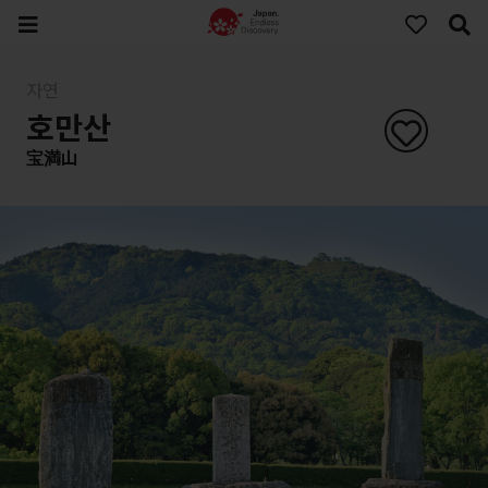
자연
호만산
宝満山