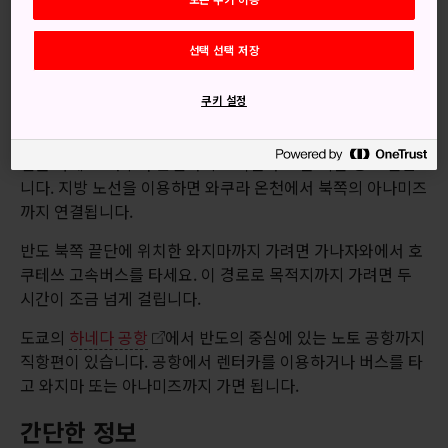
축제는
노토 반도
전역의 여러 도시와 마을에서 열립니다.
가나자와
는
이시카와
현 내 교통의 요지로, 다수의 열차와
버스 노선이 반도 곳곳을 향해 운행합니다. 교통량이 많지 않
선택 선택 저장
고 해안 도로의 경치가 아름다워 드라이브를 즐기기 좋은 여행
지입니다.
쿠키 설정
이 반도에 기차를 타고 오려면
가나자와역
에서 JR 나나오
선을 타세요. 와쿠라 온천까지 고속열차로 한 시간 정도 걸립
니다. 지방 노선을 이용하면 와쿠라 온천에서 북쪽의 아나미즈
까지 연결됩니다.
반도 북쪽 끝단에 위치한 와지마까지 가려면 가나자와에서 호
쿠테쓰 고속버스를 타세요. 이 경로로 목적지까지 가려면 두
시간이 조금 넘게 걸립니다.
도쿄의
하네다 공항
에서 반도의 중심에 있는 노토 공항까지
직항편이 있습니다. 공항에서 렌터카를 이용하거나 버스를 타
고 와지마 또는 아나미즈까지 가면 됩니다.
간단한 정보