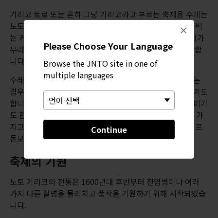
기리코 토로 또는 흔히 그냥 기리코라고 부르는 축제용 수레는
노토 기리코 여름 축제 동안 조명을 환히 밝히고 현장을 누비
×
는 커다란 등불 수레입니다. 작은 수레는 아이가 메고, 높이가
Please Choose Your Language
무려 15m에 달하기도 하는 대형 수레는 청년이 메고 운반합
니다.
Browse the JNTO site in one of
multiple languages
수레는 지붕 위쪽에 금박 이파리와 조각 장식을 달아 꾸미는
경우가 많고, 등불에 일본의 캐릭터와 그림을 그려 장식하기도
합니다. 최근 들어서는 아니메 캐릭터 그림으로 등불을 꾸미기
도 합니다.
노토
의 각 지역은 자기만의 수레에 자긍심을 가
지고 있으며, 마을마다 열정과 디자인 등 여러 측면에서 서로
Continue
돋보이려고 경쟁을 벌일 정도입니다.
축제의 기원
노토 기리코의 전통은 1600년대 후반부터 전염병이나 여러
가지 다른 질병을 물리치고 풍작을 기원하기 위해 시작되었습
니다.