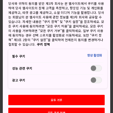
니다. 공들여 장식한 커다란 등불 모양 수레가 온 마을을 통과
당사와 귀하의 동의를 받은 제3자 회사는 본 웹사이트에서 쿠키를 사용
하여 당사 웹사이트의 잠재 고객을 측정하고, 향상된 기능 및 개인화를
하며 행진하고, 이동식 신사에 불을 붙인 다음 바다로 던지는
제공하고, 타겟 광고를 제공하고, 소셜 미디어 기능을 활용합니다. 당사
순서를 거치며 흥분은 최고조에 달합니다. 수레를 태우는 불이
는 회원님의 본 웹사이트 사용에 관한 정보를 제3자 회사와 공유할 수
주민의 걱정거리와 불행도 함께 태워버린다고 합니다.
있습니다. 자세한 내용은 “쿠키 정책” 및 “쿠키 설정”을 참조하세요. 모
든 쿠키 사용에 동의하려면 “모든 쿠키 허용”을 클릭하세요. 모든 쿠키
의 사용을 거부하려면 “모든 쿠키 거부”를 클릭하세요. 일부 쿠키 사용
에 동의하는 경우 선택 스위치를 활성화로 이동하세요. 또한 “쿠키 정
책” 제3조 2항의 “쿠키 설정”을 클릭하여 언제든지 동의를 변경하거나
놓치지 마세요
철회할 수 있습니다.
쿠키 정책
항상 활성화
필수 쿠키
아름답고 정교하게 장식한 수레
등불과 신여가 줄을 잇는 활기 넘치는 행렬
성능 관련 쿠키
화려한 불꽃이 타오르는 절정
광고 쿠키
오시는 길
모두 거부
모든 쿠키 허용