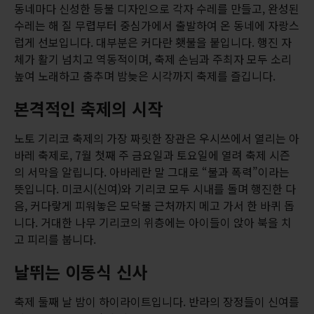
동네마다 신성한 등불 디자인으로 각자 수레를 만들고, 완성된
수레는 해 질 무렵부터 중심가에서 출발하여 온 동네에 자랑스
럽게 선보입니다. 대부분은 커다란 횃불을 붙입니다. 행진 자
체가 활기 넘치고 역동적이며, 축제 손님과 주최자 모두 소리
높여 노래하고 춤추며 밤늦은 시각까지 축제를 즐깁니다.
본격적인 축제의 시작
노토 기리코 축제의 가장 짜릿한 장관은 우시쓰에서 열리는 아
바레 축제로, 7월 첫째 주 금요일과 토요일에 열려 축제 시즌
의 서막을 알립니다. 아바레란 말 그대로 “불과 폭력”이라는
뜻입니다. 미코시(신여)와 기리코 모두 시내를 돌며 행진한 다
음, 커다랗게 피워놓은 모닥불 근처까지 메고 가서 한 바퀴 돕
니다. 거대한 나무 기리코의 위층에는 아이들이 앉아 북을 치
고 피리를 붑니다.
날뛰는 이동식 신사
축제 둘째 날 밤이 하이라이트입니다. 반라의 장정들이 신여를