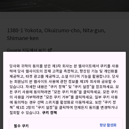
1380-1 Yokota, Okuizumo-cho, Nita-gun,
Shimane-ken
Google 지도에서 보기
환승 정보 받기
당사와 귀하의 동의를 받은 제3자 회사는 본 웹사이트에서 쿠키를 사용
하여 당사 웹사이트의 잠재 고객을 측정하고, 향상된 기능 및 개인화를
제공하고, 타겟 광고를 제공하고, 소셜 미디어 기능을 활용합니다. 당사
는 회원님의 본 웹사이트 사용에 관한 정보를 제3자 회사와 공유할 수
키워드
지도
있습니다. 자세한 내용은 “쿠키 정책” 및 “쿠키 설정”을 참조하세요. 모
든 쿠키 사용에 동의하려면 “모든 쿠키 허용”을 클릭하세요. 모든 쿠키
의 사용을 거부하려면 “모든 쿠키 거부”를 클릭하세요. 일부 쿠키 사용
일본도 제작 방법을 알아보고 전시
에 동의하는 경우 선택 스위치를 활성화로 이동하세요. 또한 “쿠키 정
책” 제3조 2항의 “쿠키 설정”을 클릭하여 언제든지 동의를 변경하거나
된 검 컬렉션 구경하기
철회할 수 있습니다.
쿠키 정책
항상 활성화
필수 쿠키
정통 일본도는 '다타라'라고 알려진 전통적인 주조법으로만 생