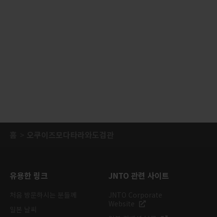
홈
오쿠이즈모다타라와도검관
유용한 링크
JNTO 관련 사이트
처음 방문하시는 분들께
JNTO Corporate
Website
일본 날씨