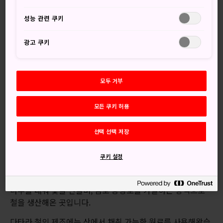
산할 수 있는 다마하가네 강철로 만듭니다.
오쿠이즈모
지
성능 관련 쿠키
역은 수 세기 동안 일본 전역의 도검 제작자들에게 다마하가네
를 판매했으며 지금은 일본도를 만드는 사람들에게 필수인 이
광고 쿠키
희귀한 재료를 생산하는 유일한 곳입니다.
오쿠이즈모 다타라 도검관에서는 아시아 대륙에서 전파되어
일본의 전통 공예로 발전한 도검 제작을 소개합니다.
모두 거부
오시는 길
모든 쿠키 허용
JR 기스키선 이즈모 요코타역에서 도보 15분 거리에 있습니
선택 선택 저장
다.
지구가 내린 축복의 순환
쿠키 설정
오쿠이즈모는 고대로부터 고원에서 철모래를 채취하고, 산의
나무를 태워 숯을 만들며, 점토 용광로를 가열하는 방식으로
철을 생산해온 곳입니다.
다타라 철의 제조에는 산에서 채취 가능한 원료를 사용해왔습