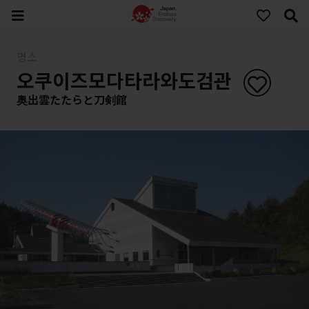
명소
오쿠이즈모다타라와도검관
奥出雲たたらと刀剣館