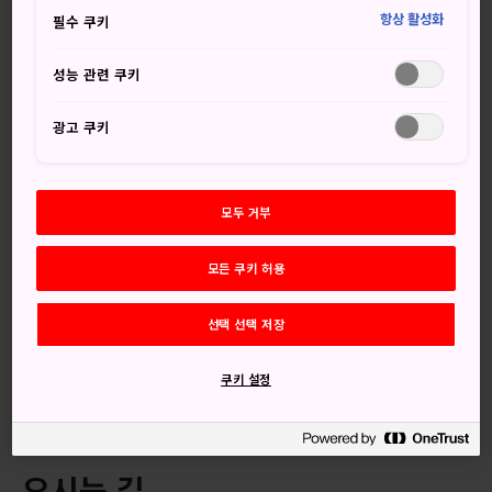
인상적인 정문과 눈에 띄는 종탑, 초가지붕을 얹은 본당이 산
항상 활성화
필수 쿠키
비탈에 자리 잡고 있는데, 수백 년 전에 수도승들이 불법을 공
부하고 일을 하던 시절의 모습을 상상할 수 있습니다. 본당은
성능 관련 쿠키
사찰이라기보다는 큰 농장에 가까운 느낌이고, 지금의 일본에
서는 상당히 보기 드문 광경입니다.
광고 쿠키
모두 거부
놓치지 마세요
모든 쿠키 허용
승려들의 식사 시간과 설법 시간을 알리는 커다란
목어
선택 선택 저장
미닫이문에 그려진 다양한 그림
기분 좋은 선불교 정원
쿠키 설정
오시는 길