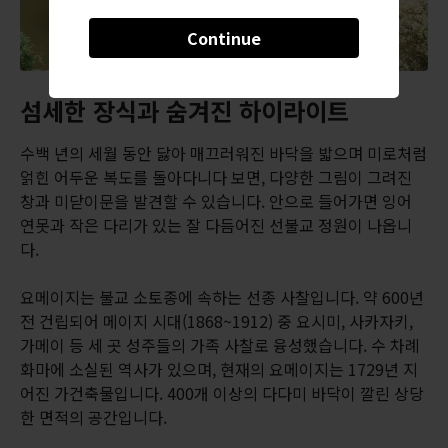
Continue
섬세한 장식과 숨겨진 하이라이트
수백 년의 세월 동안 닳아 매끄러워진 바닥을 밟으며 미로처럼
얽힌 어두운 복도를 돌아다니다 보면, 다양한 그림이 그려진
창과 미닫이문을 발견할 수 있습니다. 안으로 들어가면 잉어
연못과 작은 다리가 있는 잘 다듬어진 선불교 정원이 나옵니
다.
요메이지는 불교 소토종에 속하는 선종 사찰입니다. 약 600년
전 건립되어 메이지 시대(1868~1912) 중 요시미, 사카자키,
가메이 등 세 곳 성주들의 가족 사찰로 융성했습니다. 수 차례
화마에 소실된 역사가 있으며, 현재의 요메이지는 1729년 지
어진 가건축물입니다. 400개 이상의 다다미 바닥이 깔린 상당
한 면적의 공간입니다.