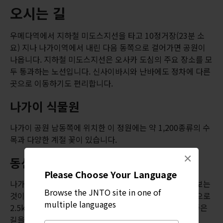
오시는 길
우메다역에서 지하철 미도스지선을 타고 10정거장(23분 소
요) 지나 나가이역에서 내린 다음 동쪽으로 걸어가면 공원이
나옵니다. 지하철 미도스지선은 오사카 도심의 주요 장소를 모
두 통과하는 노선입니다. 신사이바시와 난바에도 정차에 다른
곳으로 이동하기도 편리합니다.
나가이 식물원
나가이 공원 남동쪽에 위치한 이 정원에는 약 1,200종류의 수
목과 다양한 계절 꽃이 있습니다.
×
동선 계획하기
Please Choose Your Language
나가이 공원은 아침나절이나 오후에 두세 시간 정도 둘러보는
Browse the JNTO site in one of
것이 가장 좋습니다. 활동적인 여행자라면 공원에서 서쪽으로
multiple languages
2.5km 떨어진
스미요시 타이샤(신사)
까지 가는 걷기 좋은
길을 추천합니다(30분 소요).