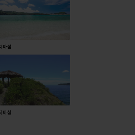
지마섬
지마섬