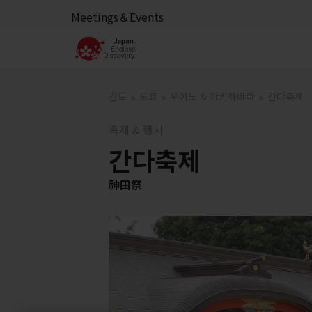
Meetings＆Events
간토
도쿄
우에노 & 아키하바라
간다축제
축제 & 행사
간다축제
神田祭