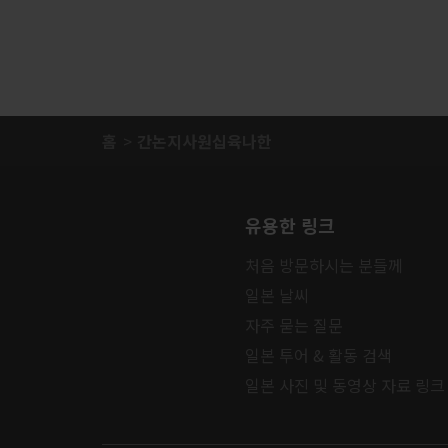
홈
간논지사원십육나한
유용한 링크
처음 방문하시는 분들께
일본 날씨
자주 묻는 질문
일본 투어 & 활동 검색
일본 사진 및 동영상 자료 링크