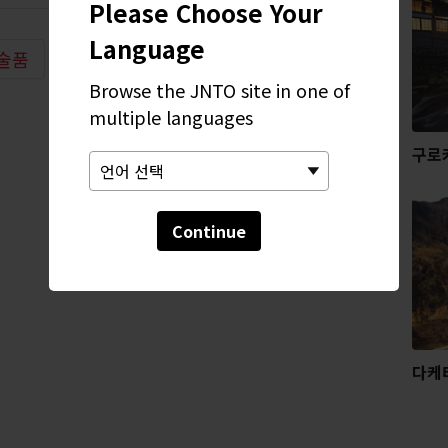
Please Choose Your
Language
술품
사원 & 신사
Browse the JNTO site in one of
multiple languages
구로
Continue
다케