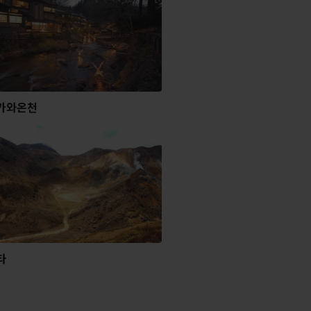
카와온천
타