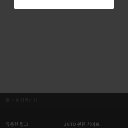
홈
미사키신사
유용한 링크
JNTO 관련 사이트