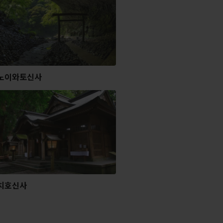
노이와토신사
치호신사