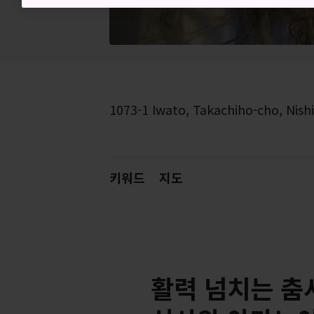
1073-1 Iwato, Takachiho-cho, Nish
키워드
지도
활력 넘치는 춤사