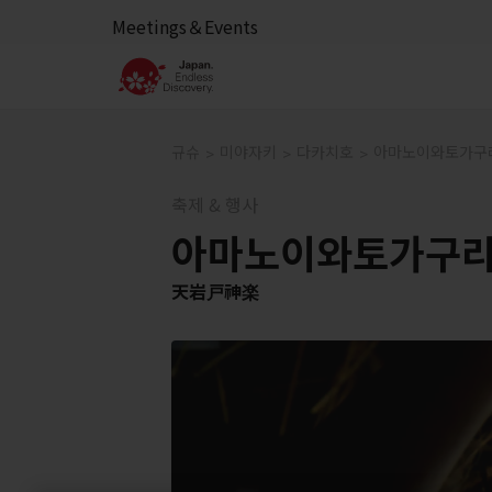
Meetings＆Events
규슈
미야자키
다카치호
아마노이와토가구
축제 & 행사
아마노이와토가구
天岩戸神楽