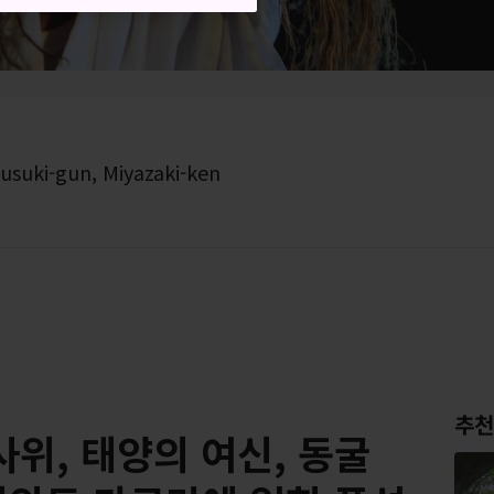
iusuki-gun, Miyazaki-ken
추천
위, 태양의 여신, 동굴