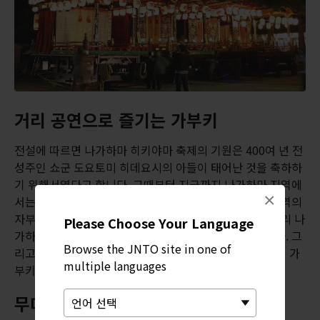
거리 공연으로 즐기는 가부키
전설에 따르면 나가하마 히키야마 축제의 기원은 400여 년 전
성주인 쇼군 도요토미 히데요시의 아들이 태어난 것을 축하하
기 위해서였다고 합니다. 그때부터 지금까지 나가하마 지역에
×
서는 거대한 히키야마 수레를 멋지게 만들어 선보이며 지역의
자부심으로 지켜왔습니다. 일본의 다른 수레 축제와는 달리 나
Please Choose Your Language
가하마의 히키야마는 일종의 이동식 무대로도 사용됩니다. 그
Browse the JNTO site in one of
리고 이 무대에서 열리는 공연인 고도모 가부키, 즉 어린이 가
multiple languages
부키도 또 하나의 진귀한 볼거리입니다.
무대 위의 아역 배우