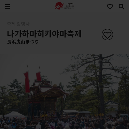
축제 & 행사
나가하마히키야마축제
長浜曳山まつり