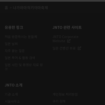
홈
나가하마히키야마축제
유용한 링크
JNTO 관련 사이트
처음 방문하시는 분들께
JNTO Corporate
Website
일본 날씨
일본 컨벤션 뷰로
자주 묻는 질문
일본 투어 & 활동 검색
일본 사진 및 동영상 자료 링
크
JNTO 소개
기관 소개
개인정보 처리방침
서울사무소
쿠키 정책