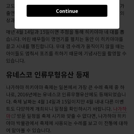
고도모 가부키에는 만 5살부터 12살까지의 어린 남자아이가
Continue
출연합니다. 방학 대부분을 투자해 가부키 공연을 익히고, 의
상과 분장까지 제대로 준비합니다.
매년 4월 14일과 15일이면 추첨을 통해 히키야마 네 대를 뽑
습니다. 어린 배우들이 명연기를 펼치는 동안 이 히키야마를
끌고 시내를 행진합니다. 무대 겸 수레가 움직이지 않을 때는
아이들도 멈춰서 포즈를 취하기 때문에 기념사진을 촬영할 수
있습니다.
유네스코 인류무형유산 등재
나가하마 히키야마 축제는 일본에서 가장 큰 수레 축제 중 하
나로, 2016년에는 유네스코 인류무형유산에도 등재되었습니
다. 축제 날짜는 4월 14일과 15일이지만 4월 내내 다른 이벤
트도 다양하게 개최되니 일정을 확인하시기 바랍니다.
나가하
마
방문 일정을 축제 시기와 맞출 수 없다면, 나가하마 히키
야마 박물관에서 축제에 사용되는 수레를 보고 이 전통에 대하
여 알아볼 수 있습니다.