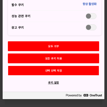
히코네
지역에서 매년 4월 중순경 개최되는 나가하마 히키
항상 활성화
필수 쿠키
야마 축제에서는 주로 어린이들이 가부키를 선보입니다. 축제
는
나가하마 하치만구 신사
에서 시작되지만, 축제 당일에는
성능 관련 쿠키
온 동네에서 각종 행사가 활발하게 진행되는 광경을 볼 수 있
습니다.
광고 쿠키
놓치지 마세요
모두 거부
나가하마 하치만구 신사를 배경으로 펼쳐지는 공연
모든 쿠키 허용
감상
40분 길이의 가부키 공연을 온전히 소화하는 어린
선택 선택 저장
배우
쿠키 설정
사용하지 않을 때 나가하마 히키야마 박물관에 전
시되어 있는 수레(다시) 구경