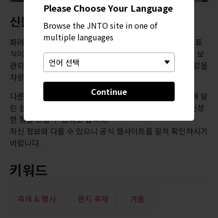
Please Choose Your Language
신들을 위한 표지물
Browse the JNTO site in one of
multiple languages
화려한 색의 천으로 만든 본덴은 신들이 지상에 내려올 때 표
식이 되어준다고 합니다. 이 신사에 바친 본덴은 경내에 잘 보
관되며, 신사를 뒤덮은 새하얀 눈과 대비되는 아름다운 색감을
자랑합니다.
Continue
다른 방문객들과 마찬가지로, 관광객들도 행진 도중 본덴에 달
린 삼각형 부적을 만져볼 수 있습니다. 이 부적을 만지면 신성
한 힘을 느낄 수 있다고 합니다.
최신 정보와 다를 수 있으니 공식 웹사이트를 필히 확인하시기
바랍니다.
키워드
축제 & 행사
현지 축제
겨울