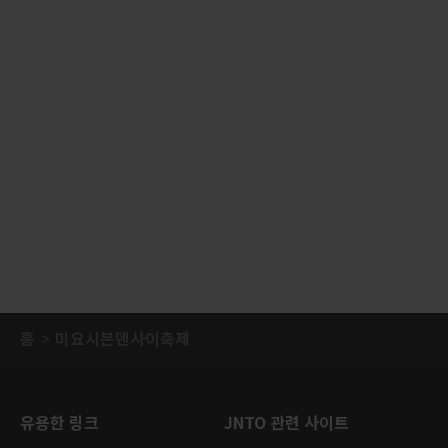
홈
미요시본덴사이축제
유용한 링크
JNTO 관련 사이트