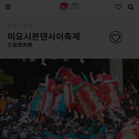
축제 & 행사
미요시본덴사이축제
三吉梵天祭