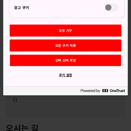
덴'이라고 부르는 3.5m 높이의 신성한 긴 막대들을 타이헤이
광고 쿠키
잔 미요시 신사까지 운반합니다.
모두 거부
놓치지 마세요
모든 쿠키 허용
본덴의 다양하고 아름다운 디자인과 알록달록한 표
식
선택 선택 저장
정오 무렵, 누가 사원에 가장 먼저 도착하는지를 겨
쿠키 설정
루면서 행진이 절정에 달합니다
본덴에 달린 삼각형 부적은 신성한 힘이 깃들어 있
다고 여겨져, 이를 손으로 만져보려는 사람들이 많습니
다
오시는 길