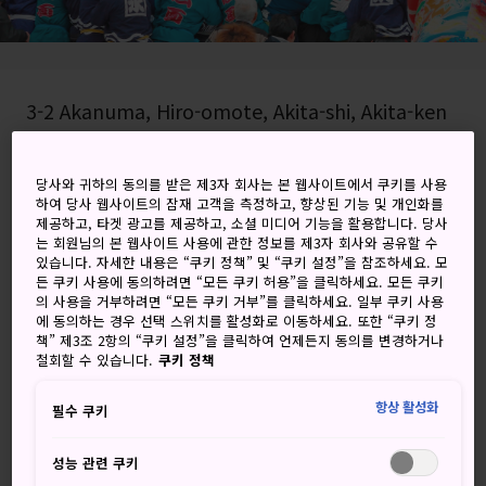
3-2 Akanuma, Hiro-omote, Akita-shi, Akita-ken
Google 지도에서 보기
당사와 귀하의 동의를 받은 제3자 회사는 본 웹사이트에서 쿠키를 사용
환승 정보 받기
하여 당사 웹사이트의 잠재 고객을 측정하고, 향상된 기능 및 개인화를
제공하고, 타겟 광고를 제공하고, 소셜 미디어 기능을 활용합니다. 당사
는 회원님의 본 웹사이트 사용에 관한 정보를 제3자 회사와 공유할 수
있습니다. 자세한 내용은 “쿠키 정책” 및 “쿠키 설정”을 참조하세요. 모
든 쿠키 사용에 동의하려면 “모든 쿠키 허용”을 클릭하세요. 모든 쿠키
키워드
지도
의 사용을 거부하려면 “모든 쿠키 거부”를 클릭하세요. 일부 쿠키 사용
에 동의하는 경우 선택 스위치를 활성화로 이동하세요. 또한 “쿠키 정
책” 제3조 2항의 “쿠키 설정”을 클릭하여 언제든지 동의를 변경하거나
박진감 넘치는 축제와 ‘본덴'을 신
철회할 수 있습니다.
쿠키 정책
사에 봉납하는 행렬
항상 활성화
필수 쿠키
미요시 본덴 축제는 매년 1월 17일
아키타시
에서 열리는 축
성능 관련 쿠키
제입니다. 아이들과 마을 사람, 직장인까지 무리를 지어 ‘본