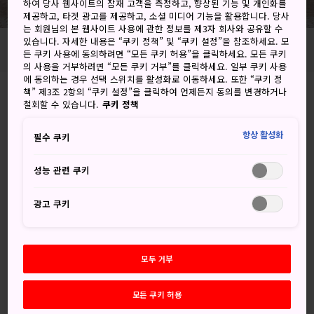
하여 당사 웹사이트의 잠재 고객을 측정하고, 향상된 기능 및 개인화를
제공하고, 타겟 광고를 제공하고, 소셜 미디어 기능을 활용합니다. 당사
는 회원님의 본 웹사이트 사용에 관한 정보를 제3자 회사와 공유할 수
있습니다. 자세한 내용은 “쿠키 정책” 및 “쿠키 설정”을 참조하세요. 모
Photo copyright: Oma-machi tourism association
든 쿠키 사용에 동의하려면 “모든 쿠키 허용”을 클릭하세요. 모든 쿠키
의 사용을 거부하려면 “모든 쿠키 거부”를 클릭하세요. 일부 쿠키 사용
에 동의하는 경우 선택 스위치를 활성화로 이동하세요. 또한 “쿠키 정
책” 제3조 2항의 “쿠키 설정”을 클릭하여 언제든지 동의를 변경하거나
Omadaira-17-1 oma, Oma-machi, Shimokita-
철회할 수 있습니다.
쿠키 정책
gun, Aomori-ken
항상 활성화
필수 쿠키
Google 지도에서 보기
성능 관련 쿠키
환승 정보 받기
광고 쿠키
키워드
지도
모두 거부
모든 쿠키 허용