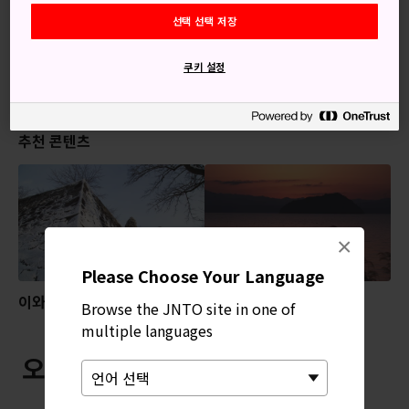
키워드
선택 선택 저장
쿠키 설정
자연
해안
아름다운 풍경의 명소
추천 콘텐츠
×
Please Choose Your Language
이와테공원
지쿠부시마섬
Browse the JNTO site in one of
multiple languages
오마자키곶 근처