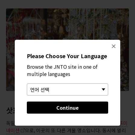
×
Please Choose Your Language
Browse the JNTO site in one of
multiple languages
Continue
삿포로 화이트 일루미네이션 관람
독일 시장에서 부드럽게 반짝이는 빛은
삿포로 화이트 일루미
네이션
으로, 이곳의 또 다른 겨울 명소입니다. 동시에 열리