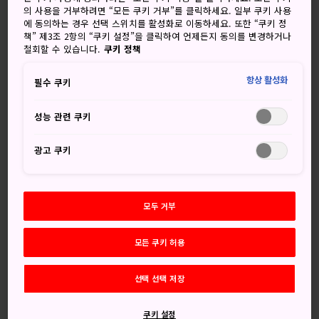
의 사용을 거부하려면 “모든 쿠키 거부”를 클릭하세요. 일부 쿠키 사용
매년 겨울 크리스마스 무렵 삿포로는 독일풍 크리스마스 문화
에 동의하는 경우 선택 스위치를 활성화로 이동하세요. 또한 “쿠키 정
를 즐기러 온 사람들로 활기가 넘칩니다. 설탕에 절인 아몬드,
책” 제3조 2항의 “쿠키 설정”을 클릭하여 언제든지 동의를 변경하거나
철회할 수 있습니다.
쿠키 정책
독일 소시지, 멀드 와인을 마음껏 드시면서 상점들을 구경해
보세요. 한 해를 착하게 보냈다면 산타클로스가 선물을 줄지도
항상 활성화
필수 쿠키
모릅니다!
성능 관련 쿠키
놓치지 마세요
광고 쿠키
독일 소시지와 설탕에 절인 견과류의 거부할 수 없
는 향
모두 거부
뜨거운 머그잔에 담아 마시는 멀드 와인
모든 쿠키 허용
오도리 공원 주변 조명으로 장식한 산책로에서 사
진 촬영
선택 선택 저장
쿠키 설정