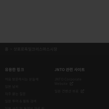
홈
삿포로독일크리스마스시장
유용한 링크
JNTO 관련 사이트
처음 방문하시는 분들께
JNTO Corporate
Website
일본 날씨
일본 컨벤션 뷰로
자주 묻는 질문
일본 투어 & 활동 검색
일본 사진 및 동영상 자료 링