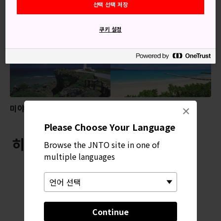
선택 선택 저장
추천 콘텐츠
쿠키 설정
미야코섬
요나하마에하마해변
×
Please Choose Your Language
히가시헨나자키곶 근처
Browse the JNTO site in one of
multiple languages
Continue