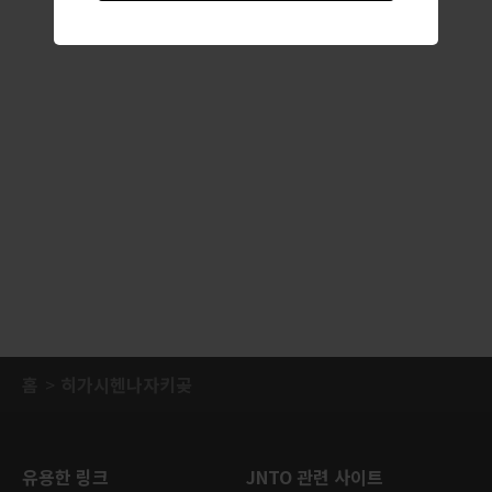
홈
히가시헨나자키곶
유용한 링크
JNTO 관련 사이트