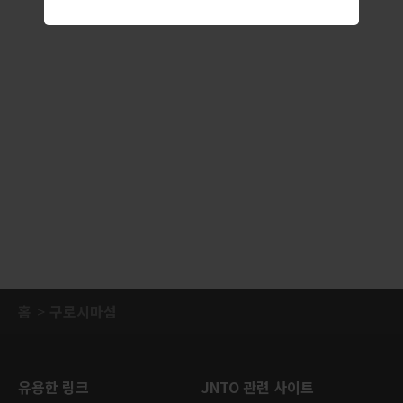
홈
구로시마섬
유용한 링크
JNTO 관련 사이트