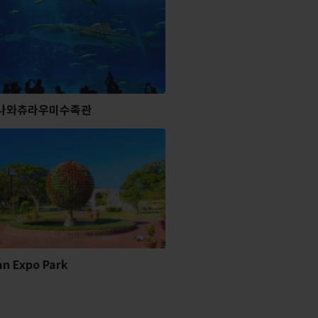
나와츄라우미수족관
n Expo Park