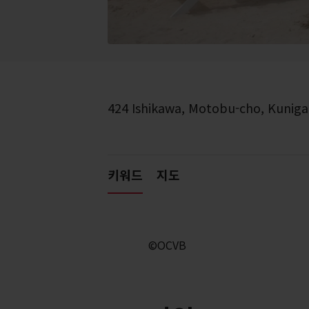
424 Ishikawa, Motobu-cho, Kunig
키워드
지도
©OCVB