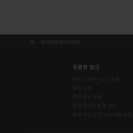
홈
해양박람회기념공원
유용한 링크
처음 방문하시는 분들께
일본 날씨
자주 묻는 질문
일본 투어 & 활동 검색
일본 사진 및 동영상 자료 링크