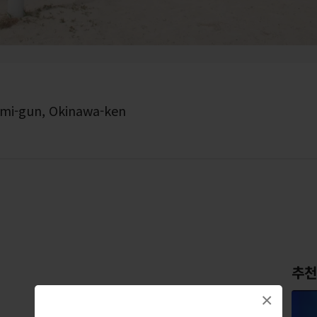
ami-gun, Okinawa-ken
추천
×