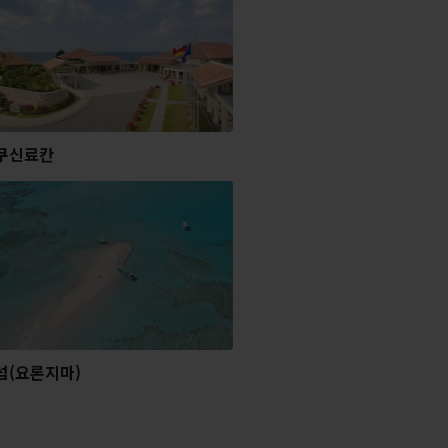
쿠신료칸
섬(요론지마)