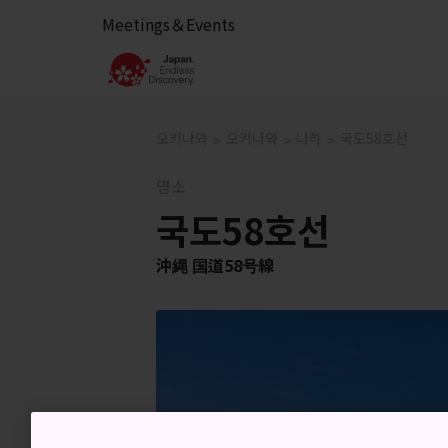
Meetings＆Events
오키나와
오키나와
나하
국도58호선
명소
국도58호선
沖縄 国道58号線