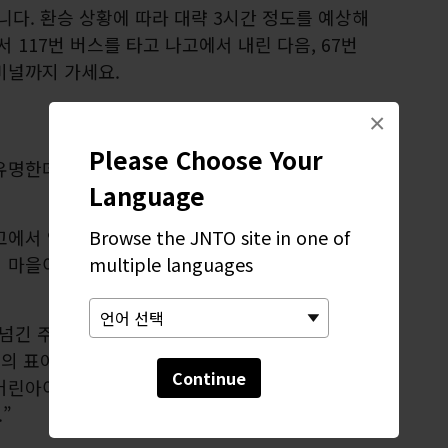
니다. 환승 상황에 따라 대략 3시간 정도를 예상해
 117번 버스를 타고 나고에서 내린 다음, 67번
미널까지 가세요.
×
Please Choose Your
명한데, 일본의 47개 현을 통틀어 평균 수명이
Language
Browse the JNTO site in one of
에서 약간 북쪽, 히가시의 서쪽, 구니가미의 남
multiple languages
 마을이 있습니다. 이 마을에 현존하는 세계 최고
를 넘긴 주민이 열 명이 넘고, 100세에 가까운 주민
마을의 표어에서 이렇게 공언하기까지 했을 정도입니
Continue
어린아이로구나. 90에 하늘의 부름을 받거든 100
”