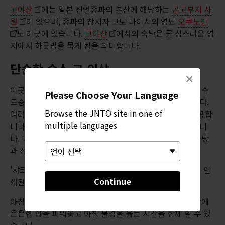
고야산
에는 일본 진언종파의 본산에 해당하는
곤고부지 사
원
이 있으며, 종파의 창시자 고보 다이시의 영묘
오쿠노인
도 이곳에 있습니다.
고야산
에서의 숙박은 곧 성스러운 영
지에서 하룻밤을 묵게 됨을 의미합니다.
단순한 숙소 그 이상
×
이곳에 머무는 동안 몇 가지 불교 의식과 활동을 체험하면 수
Please Choose Your Language
도승들의 생활 방식을 좀 더 심층적으로 이해할 수 있습니다.
Browse the JNTO site in one of
여러 사원에서 승려들이 직접 안내하는 아지칸 체험을 제공합
multiple languages
니다. 아지칸이란 진언종 불교에서만 볼 수 있는 명상법입니
다. 내면의 균형을 되찾고자 한다면 잘 가꿔놓은 이곳의 불당
과 정원을 거닐며 명상을 시도해보세요.
'샤쿄'라고도 불리는 경전 필사 체험도 가능합니다. 연하게 인
Continue
쇄된 한자어 불경 위에 직접 필사를 해보는 체험입니다.
아침마다 행하는 '오츠토메' 의식도 있는데, 승려들이 본당에
은은한 향을 피워놓고 아침 불경을 읊는 시간을 함께 할 수 있