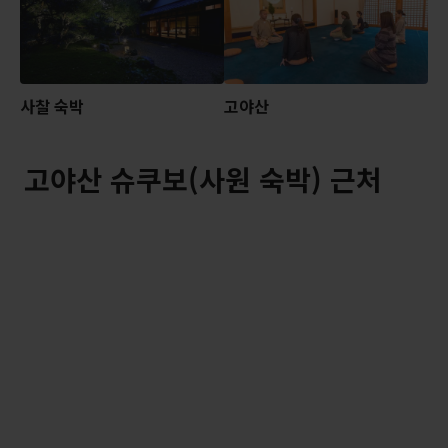
사찰 숙박
고야산
고야산 슈쿠보(사원 숙박) 근처