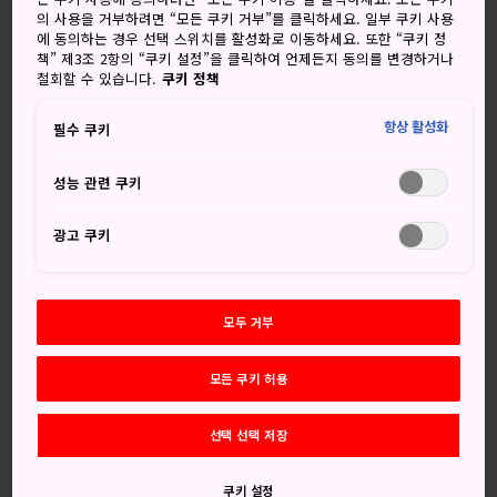
일 것입니다.
의 사용을 거부하려면 “모든 쿠키 거부”를 클릭하세요. 일부 쿠키 사용
에 동의하는 경우 선택 스위치를 활성화로 이동하세요. 또한 “쿠키 정
이 빛이 나오는 곳은 지친 나그네를 위해 수행 도장에서 제공
책” 제3조 2항의 “쿠키 설정”을 클릭하여 언제든지 동의를 변경하거나
철회할 수 있습니다.
쿠키 정책
하는 숙소인 슈쿠보입니다. 오늘날에도 고야산에 있는 수많은
슈쿠보가 기차를 타고 온 순례자를 위해 숙소를 제공하며, 수
항상 활성화
필수 쿠키
백 년을 정성스럽게 이어온 접객 예도를 통해 일본의 불교 문
화를 상징하는 성지에서의 고유한 경험을 선사합니다.
성능 관련 쿠키
광고 쿠키
놓치지 마세요
슈큐보 체험을 통한 전통 사찰 숙박
모두 거부
승려들이 행하는 아침 예불
모든 쿠키 허용
불교 진언종파식 명상법 아지칸 체험
고야산의 전통 불교식 사찰요리
선택 선택 저장
쿠키 설정