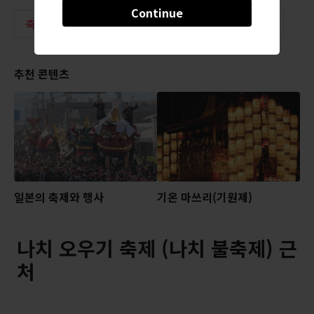
Continue
축제 & 행사
현지 축제
불 축제
여름
추천 콘텐츠
일본의 축제와 행사
기온 마쓰리(기원제)
나치 오우기 축제 (나치 불축제) 근
처