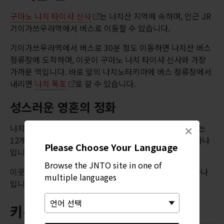
구마노 나치 타이샤 신사
는 나치산 지역에 속하며, 인근 JR
기이가쓰우라역에서 버스로 이동할 수 있습니다.
기이가쓰우라역에서 버스로 30분 정도 이동하면 나치산 버스
정류장에 도착하며, 이곳이 구마노 나치 타이샤 신사와 가장
가까운 역입니다. 바로 앞의 나치노타키마에 버스 정류장에서
내리면
나치 폭포
로 갈 수 있습니다.
성스러운 영혼의 정화
나치 오우기 축제는 폭포에 머무는 12명의 신령을 상징하는
×
12개의 간이 신여를 횃불로 태워 정화하는 신토 의식 중 하나
Please Choose Your Language
입니다.
Browse the JNTO site in one of
이곳 지역에서 가장 유명하고 벅찬 감동을 주는 축제 중 하나
multiple languages
입니다.
키워드