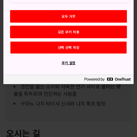
와카야마
의
구마노 나치 신사
를 찾은 방문객의 발걸음을
나치 폭포
로 인도하는 돌 계단은 보통 주변의 싱그러운 녹
모두 거부
음을 감상하면서 느린 걸음으로 내려가게 합니다.
모든 쿠키 허용
하지만 매년 7월 14일이면 평화로운 돌계단이 나치 오우기 축
제(나치 불축제) 기간을 맞아 고함과 함성으로 가득 찹니다.
선택 선택 저장
쿠키 설정
놓치지 마세요
경전을 읊는 소리와 자욱한 연기 사이로 불타는 횃
불을 휘두르며 전진하는 사람들
구마노 나치 타이샤 신사와 나치 폭포 탐방
오시는 길