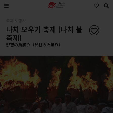
축제 & 행사
나치 오우기 축제 (나치 불
축제)
那智の扇祭り（那智の火祭り）