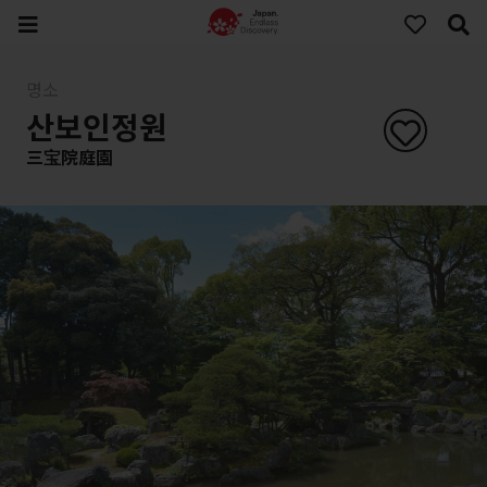
명소
산보인정원
三宝院庭園