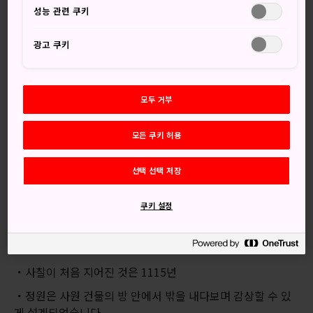
로서, 도요토미 히데요시가 설계한 정원이 있습니다.
성능 관련 쿠키
광고 쿠키
오시는 길
교토역에서 JR 비와코선 또는 고세이선을 타고 야마시나역에
모두 거부
서 도자이 지하철로 환승합니다. 이후 다이고역에서 내려 도보
로 약 13분 정도 이동합니다. 교토역 또는 야마시나역을 출발
모든 쿠키 허용
하는 버스를 타고 다이고지 또는 다이고지마에에서 내리는 방
법도 있습니다.
선택 선택 저장
간단한 정보
쿠키 설정
사원 정원의 ‘후지토 이시’ 바위들은 이를 주제로 한 고전 연
극이 있을 정도로 유명합니다
사찰이 처음 지어진 것은 1115년
정원은 사원 건물의 방 안에서 밖을 내다보며 감상할 수 있
게 설계되었습니다