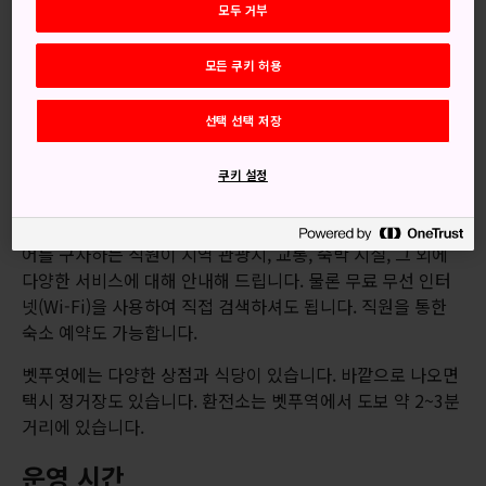
오시는 길
모두 거부
벳푸역은 닛포 본선에 속합니다.
모든 쿠키 허용
하카타, 오이타, 미야자키, 히토요시행 특급열차를 타고
규슈
선택 선택 저장
지방 대부분에 갈 수 있습니다.
여행 정보 얻기
쿠키 설정
벳푸역 관광 안내소에서 여행에 필요한 정보를 찾아보세요. 영
어를 구사하는 직원이 지역 관광지, 교통, 숙박 시설, 그 외에
다양한 서비스에 대해 안내해 드립니다. 물론 무료 무선 인터
넷(Wi-Fi)을 사용하여 직접 검색하셔도 됩니다. 직원을 통한
숙소 예약도 가능합니다.
벳푸엿에는 다양한 상점과 식당이 있습니다. 바깥으로 나오면
택시 정거장도 있습니다. 환전소는 벳푸역에서 도보 약 2~3분
거리에 있습니다.
운영 시간