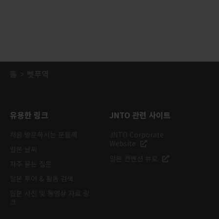
홈
벳푸역
유용한 링크
JNTO 관련 사이트
처음 방문하시는 분들께
JNTO Corporate
Website
일본 날씨
일본 컨벤션 뷰로
자주 묻는 질문
일본 투어 & 활동 검색
일본 사진 및 동영상 자료 링
크