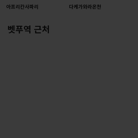
아프리칸사파리
다케가와라온천
벳푸역 근처