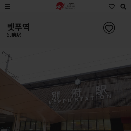
벳푸역
別府駅