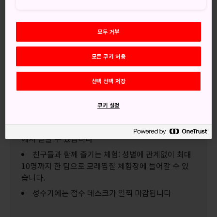
더불어 건강도 챙기세요. 벳푸 해변의 모래는 건강에 좋다는
염화나트륨 온천수로 가열되며, 이곳에서 「벳푸 해변 모래찜
질」을 통해 온몸을 모래로 감싸면 몸과 마음이 모두 상쾌해집
모두 거부
니다.
모든 쿠키 허용
선택 선택 저장
놓치지 마세요
쿠키 설정
찜질은 날씨에 상관없이 받을 수 있습니다. 맑은 날
에는 파라솔을 이용할 수 있으며, 비 오는 날에는 실내
에서 받을 수 있습니다
친구들과 함께 즐기는 체험: 성별에 관계없이 최대
10명까지 한 팀으로 모래찜질 체험장에 들어갈 수 있
습니다.
성수기에는 접수 데스크가 일찍 마감됩니다