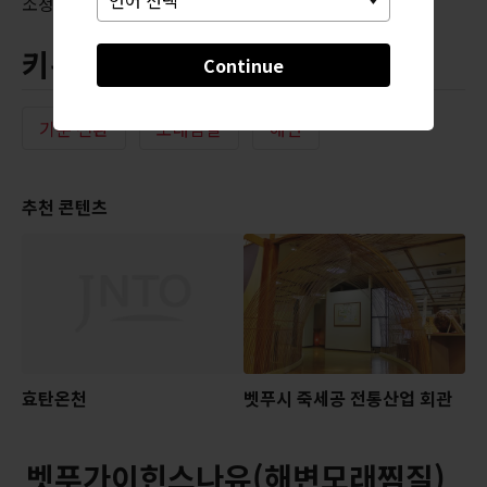
소정의 이용료가 있습니다.
키워드
Continue
기분 전환
모래찜질
해변
추천 콘텐츠
효탄온천
벳푸시 죽세공 전통산업 회관
벳푸가이힌스나유(해변모래찜질)