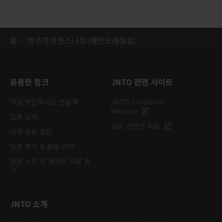
홈
벳푸가이힌스나유(해변모래찜질)
유용한 링크
JNTO 관련 사이트
처음 방문하시는 분들께
JNTO Corporate
Website
일본 날씨
일본 컨벤션 뷰로
자주 묻는 질문
일본 투어 & 활동 검색
일본 사진 및 동영상 자료 링
크
JNTO 소개