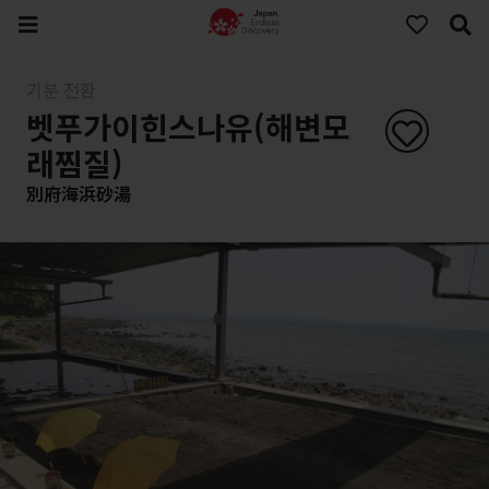
기분 전환
벳푸가이힌스나유(해변모
래찜질)
別府海浜砂湯