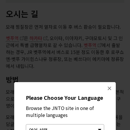
오시는 길
모래 찜질장은 먼저 열차로 이동 후 버스 환승이 필요합니다.
벳푸역
은
하카타
, 오이타, 미야자키, 구마모토시 및 그 인
근에서 특별 급행열차로 갈 수 있습니다.
벳푸역
에서 출발
하는 경우, JR 벳푸역에서 버스로 15분 정도 이동한 후 로쿠쇼
엔·벳푸 가이힌스나유 정류장, 또는 베쓰다이 에키마에 정류장
에서 내립니다.
방법
×
모래찜질을 받을 때는 유카타를 입고 수건을 두릅니다. 기본적
Please Choose Your Language
으로 목 높이까지 모래로 몸을 감싼 후 열이 가해지면서 땀구
멍이 열리게 됩니다.
Browse the JNTO site in one of
multiple languages
모래찜질을 마친 후에는 온수 온천에서 모래를 닦아내고 몸을
담글 수 있습니다. 대부분의 목욕 용품은 무료이나, 일부에는