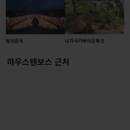
빛의왕국
나가사키바이오파크
하우스텐보스 근처