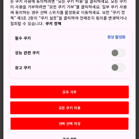
든 쿠키 사용에 동의하려면 “모든 쿠키 허용”을 클릭하세요. 모든 쿠키
있습니다. 하우스텐보스 리조트와 테마파크는 네덜란드 왕가
의 사용을 거부하려면 “모든 쿠키 거부”를 클릭하세요. 일부 쿠키 사용
에 동의하는 경우 선택 스위치를 활성화로 이동하세요. 또한 “쿠키 정
의 공식 사저 세 곳 중 하나에서 이름을 빌려와 네덜란드 마을
책” 제3조 2항의 “쿠키 설정”을 클릭하여 언제든지 동의를 변경하거나
을 충실하게 재현한 곳으로, 대단한 명물입니다.
철회할 수 있습니다.
쿠키 정책
항상 활성화
필수 쿠키
놓치지 마세요
성능 관련 쿠키
어두운 밤을 눈부시게 밝히는 일루미네이션과 조명
광고 쿠키
디스플레이
철마다 공원에서 열리는 꽃 축제
모두 거부
어른과 아이들이 함께 즐기는 테마파크
모든 쿠키 허용
선택 선택 저장
쿠키 설정