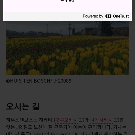
©HUIS TEN BOSCH/ J-20089
오시는 길
하우스텐보스는 하카타 (
후쿠오카시
)와
나가사키시
)를
잇는 JR 철도 노선이 잘 구축되어 이동이 편리합니다. 기차는
대부분 특급(Limited Express)이며, 하카타에서 출발하는 경