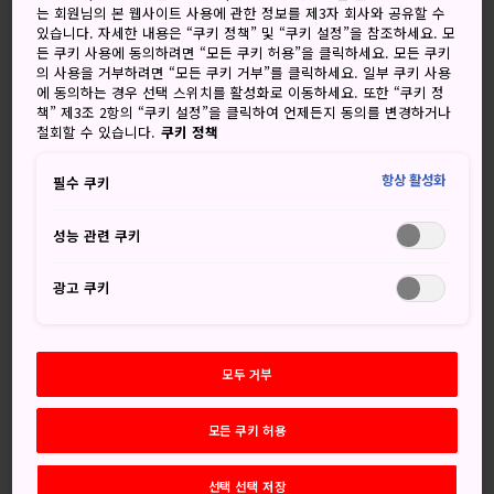
는 회원님의 본 웹사이트 사용에 관한 정보를 제3자 회사와 공유할 수
형성된 지형인 시코쿠 카르스트를 방문해보세요. 하얀 석회암
있습니다. 자세한 내용은 “쿠키 정책” 및 “쿠키 설정”을 참조하세요. 모
언덕과 원뿔형의 싱크홀들이 멋진 초원 위로 널리 퍼져 있습니
든 쿠키 사용에 동의하려면 “모든 쿠키 허용”을 클릭하세요. 모든 쿠키
다. 시코쿠 카르스트 지형은 완만한 산지로,
시코쿠
지방과
의 사용을 거부하려면 “모든 쿠키 거부”를 클릭하세요. 일부 쿠키 사용
에 동의하는 경우 선택 스위치를 활성화로 이동하세요. 또한 “쿠키 정
태평양의 광활한 풍경을 한눈에 담을 수 있는 산책로가 여러
책” 제3조 2항의 “쿠키 설정”을 클릭하여 언제든지 동의를 변경하거나
곳 있습니다.
철회할 수 있습니다.
쿠키 정책
항상 활성화
필수 쿠키
놓치지 마세요
성능 관련 쿠키
이끼로 덮인 산책로와 게야키다이라 고목
광고 쿠키
마치 다른 세상에 온 듯 별을 볼 수 있는 기회
멋진 풍경을 감상할 수 있는 등산 그리고 철 따라 피
모두 거부
는 갖가지 꽃들
모든 쿠키 허용
선택 선택 저장