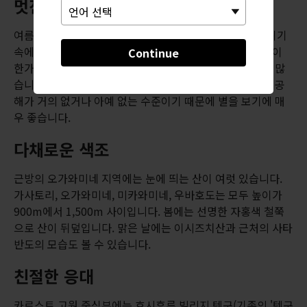
멋진 야외 활동
여름철에는 시코쿠 카르스트에서 캠핑을 하며 고요한 분위기
속에 푹 잠겨볼 수 있습니다. 메즈루다이라 지역에는 소들이
Continue
한가롭게 풀을 뜯는 목가적인 장면을 볼 수 있는 캠핑장이 많
습니다. 카르스트 지형은 대도시와는 멀리 떨어져 있고 빛 공
해가 거의 없거나 아예 없는 수준이기 때문에 별을 보기에 매
우 좋습니다.
다채로운 색조
근방의 오가와미네 지역에는 눈에 띄는 산이 여럿 있습니다.
가사토리, 오가와미네, 미카와미네, 우바호도는 모두 높이가
900m에서 1,500m 사이입니다. 봄에는 선명한 자홍색 철쭉
으로 산이 뒤덮입니다. 맑은 날에는 이시즈치산과 근처의 사타
반도의 모습도 볼 수 있습니다.
친절한 응대
카르스트 고원 중심부에는 호시후루 빌리지 텐구(기존의 '텐구