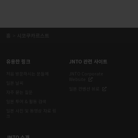
홈
시코쿠카르스트
유용한 링크
JNTO 관련 사이트
처음 방문하시는 분들께
JNTO Corporate
Website
일본 날씨
일본 컨벤션 뷰로
자주 묻는 질문
일본 투어 & 활동 검색
일본 사진 및 동영상 자료 링
크
JNTO 소개