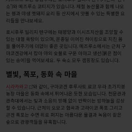
소')와 메즈루소 코티지가 있습니다. 제철 농산물과 함께 나오
는 꿩과 야생 멧돼지 요리 등 산지에서 맛볼 수 있는 특별한 요
리들을 만나보세요.
호시후루 빌리지 텐구에는 태평양과 이시즈치산을 조망할 수
있는 대형 욕탕이 있으며, 온종일 이어진 하이킹으로 지친 몸
을 풀어주기에 더없이 좋은 곳입니다. 메즈루소에서는 근처 구
마코겐강에서 잡아 야외 숯불로 구운 아마고 생선(붉은 점이
있는 송어)을 먹어보세요. 두 숙소 모두 캠핑장도 있습니다.
별빛, 폭포, 동화 속 마을
시라카와고
와 같이, 구마코겐 후루사토 료코 무라 초가지붕
농장 마을은 동화 속에서 튀어나온 듯한 모습입니다. 천문관과
관측대에서는 빛과 소음의 방해 없이 반짝이는 밤하늘을 감상
할 수 있습니다. 근처의 오모고 협곡과 고라이코 폭포 그리고
곤겐 폭포는 수면 위로 퍼지는 아름다운 물결과 녹음이 짙은
숲으로 관광객들을 유혹합니다.