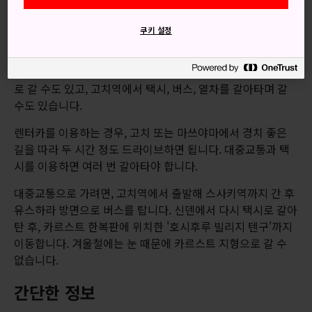
오시는 길
쿠키 설정
시코쿠 카르스트는 순수함을 간직한 자연 은신처로, 대중교통
으로는 가기 힘들기 때문에 탐험 의지가 충만한 여행자들에게
어울리는 여행지입니다. 이곳은 고치와 마쓰야마에서 자동차
로 갈 수도 있고, 고치역에서 택시, 버스, 열차를 갈아타며 갈
수도 있습니다.
렌터카를 이용하는 경우, 고치 또는 마쓰야마에서 경치 좋은
길을 따라 두 시간 정도 드라이브하면 됩니다. 대중교통과 택
시를 이용하면 여러 번 갈아타야 합니다.
대중교통으로 가려면, 고치역에서 출발해 스사키역까지 간 후
유스하라 방면으로 버스를 탑니다. 신덴에서 다시 택시로 갈아
탄 후, 카르스트 한복판에 위치한 '호시후루 빌리지 텐구'까지
이동합니다. 겨울철에는 눈 때문에 카르스트 지형으로 갈 수
없습니다.
간단한 정보