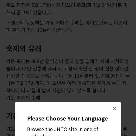
주요 행진은 7월 17일(사키 마쓰리 준코)과 7월 24일(아토 마
쓰리 준코)에 있습니다.
행진에 등장하는 가장 거대한 수레는 야마보코라는 이름이
며 무게가 최대 12톤에 이릅니다.
축제의 유래
기온 축제는 869년 전염병이 돌자 신을 달래기 위해 시작되었
습니다. 매년 전통에 따라 이 고장의 소년 한 명이 신을 찾아갈
신성한 전령으로 선택됩니다. 7월 13일부터 첫 번째 행진이 끝
나는 7월 17일까지, 이 소년은 여러 아름다운 축제용 수레 중
하나에 타고 절대 발이 지면에 닿지 않도록 합니다.
기온 축제의 수레
×
기온의 화려한 수레
Please Choose Your Language
기온 축제(기원제)에 등장하는 수레는 '야마'와 '호코' 두 종류
Browse the JNTO site in one of
가 있습니다. 호코는 높이가 최대 25m이며 무게는 최대 12톤