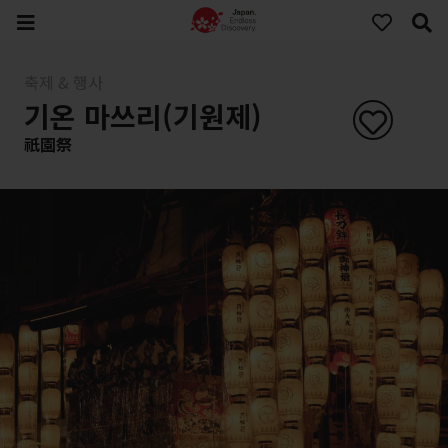
축제 & 행사
기온 마쓰리(기원제)
祇園祭