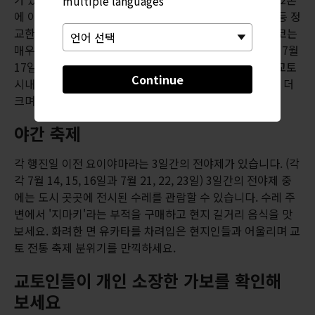
multiple languages
에 이릅니다. 야마와 호코 모두 직물과 염색 섬유, 조각품 등 정
교한 공예품으로 장식한 아름다운 수레입니다. 야마와 호코는
매우 아름다워서 '움직이는 미술관'으로 불리기도 합니다. 7월
17일과 24일, 오전 9시부터 오전 11시 30분까지 수레가 교토
Continue
시내를 행진합니다. 수레 23대가 등장하는 17일이 규모가 더
크며, 24일에는 절반 가량이 행진합니다.
야간 축제
각 행진일 이전 요이야마라는 3일간의 전야제가 있습니다. (각
각 7월 14, 15, 16일과 7월 21, 22, 23일) 3일간의 전야제 중
에는 도시 곳곳에 전시된 수레를 관람할 수 있습니다. 수레 주
변에서 '지마키'라는 부적을 구매하고 현지 길거리 음식을 맛
보세요. 화려한 면 유카타를 차려입은 현지인들과 어울리며 교
토 전통 축제 분위기를 만끽하세요.
교토인들이 개인 소장한 가보를 확인해
보세요