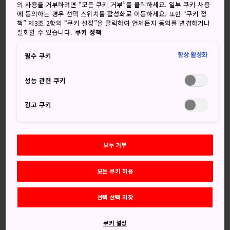
의 사용을 거부하려면 “모든 쿠키 거부”를 클릭하세요. 일부 쿠키 사용
용되던 숙박시설로 원래 모습을 아름답게 보존하고 있습니다.
에 동의하는 경우 선택 스위치를 활성화로 이동하세요. 또한 “쿠키 정
책” 제3조 2항의 “쿠키 설정”을 클릭하여 언제든지 동의를 변경하거나
철회할 수 있습니다.
쿠키 정책
놓치지 마세요
항상 활성화
필수 쿠키
웅장한 모습을 그대로 간직한 객실과 포장 보도
성능 관련 쿠키
100년 전의 모습과 유사해 보이도록 섬세하게 설계
광고 쿠키
한 정원
일본 근대화 시기에 서양 문물이 일본의 문화와 디
자인에 어떤 영향을 끼쳤는지 알아보기
모두 거부
모든 쿠키 허용
간단한 정보
선택 선택 저장
힌지쓰칸은 1887년에 완공되었습니다
쿠키 설정
회의를 위한 넓은 방인 오히로마는 모모야마 시대