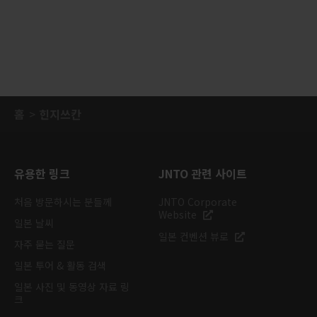
홈
힌지쓰칸
유용한 링크
JNTO 관련 사이트
처음 방문하시는 분들께
JNTO Corporate
Website
일본 날씨
일본 컨벤션 뷰로
자주 묻는 질문
일본 투어 & 활동 검색
일본 사진 및 동영상 자료 링
크