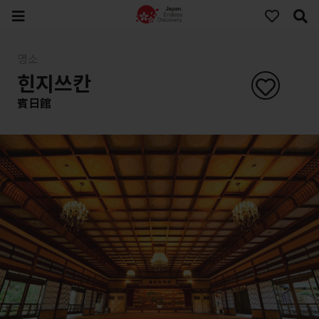
명소
힌지쓰칸
賓日館