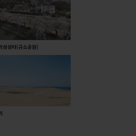
리성성터(규쇼공원)
리