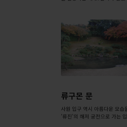
류구몬 문
사원 입구 역시 아름다운 모습
'류진'의 해저 궁전으로 가는