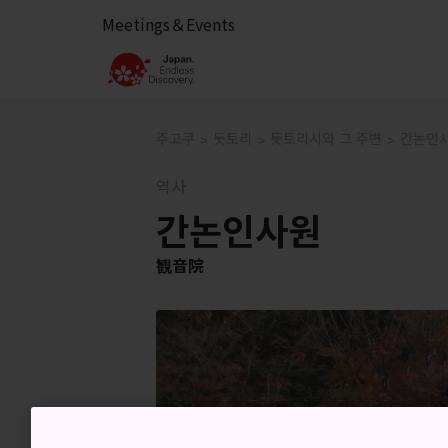
Meetings＆Events
주고쿠
돗토리
돗토리시와 그 주변
간논인
역사
간논인사원
観音院