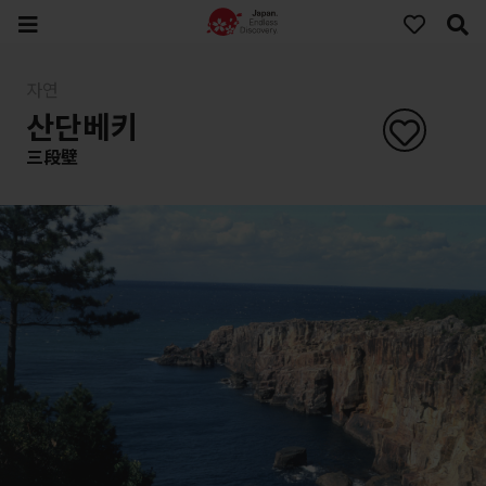
자연
산단베키
三段壁