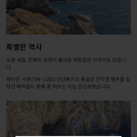
특별한 역사
오랜 세월, 천혜의 절경이 품어온 영화같은 이야기도 있습니
다.
헤이안 시대(794~1185) 산단베키의 동굴은 잔악한 행위를 일
삼던 해적들이 항해 중 머무는 비밀 은신처였습니다.