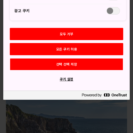
험준한 산단베키 절벽은
시라라하마 해변
의 완벽한 백사장
광고 쿠키
과 불과 몇 km쯤 떨어진 곳에 황량하고 울퉁불퉁한 형상으로
서있습니다. 지질학적으로도 특이 지형에 속하는 이 절벽은 거
센 태평양 파도가 단애면과 충돌할 때 뿜어져 나오는 바닷물의
모두 거부
모습이 특징입니다.
오시는 길
모든 쿠키 허용
시라하마 버스센터에서 해안 지역을 따라 운행하는 메이코 버
선택 선택 저장
스를 타고 산단베키에서 하차하시면 동굴에 오실 수 있습니다.
쿠키 설정