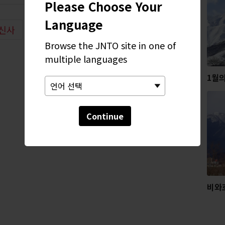
Please Choose Your
Language
 신사
Browse the JNTO site in one of
multiple languages
1월
Continue
비와