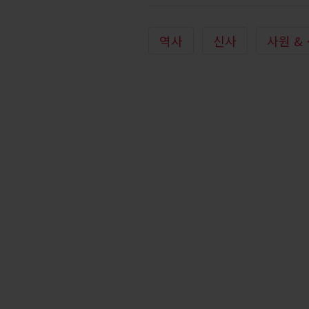
역사
신사
사원 &