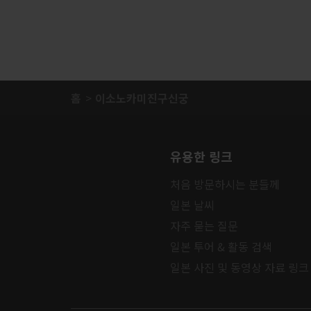
홈
이소노카미진구신궁
유용한 링크
처음 방문하시는 분들께
일본 날씨
자주 묻는 질문
일본 투어 & 활동 검색
일본 사진 및 동영상 자료 링크