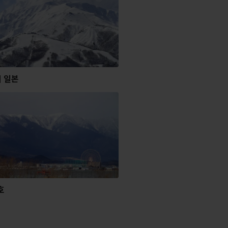
의 일본
호