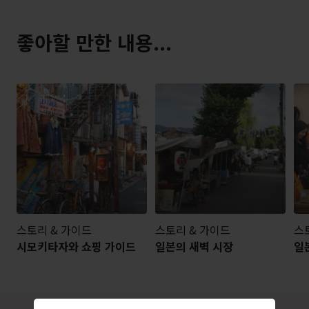
좋아할 만한 내용...
스토리 & 가이드
스토리 & 가이드
스
시모키타자와 쇼핑 가이드
일본의 새벽 시장
일