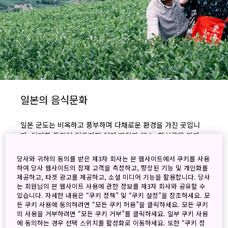
일본의 음식문화
일본 군도는 비옥하고 풍부하며 다채로운 환경을 가진 곳입니
다. 이러한 특징이 어우러져 여러 과일과 채소, 향신료와 기타
독특한 식재료들이 생산됩니다. 이처럼 음식문화 발달에 유리한
환경을 바탕으로 일본 어디서나 현지 식재료를 사용한 다양한
당사와 귀하의 동의를 받은 제3자 회사는 본 웹사이트에서 쿠키를 사용
요리가 여러 세대에 걸쳐 존재했으며, 이는 일본인의 일상 생활
하여 당사 웹사이트의 잠재 고객을 측정하고, 향상된 기능 및 개인화를
제공하고, 타겟 광고를 제공하고, 소셜 미디어 기능을 활용합니다. 당사
에 깊게 뿌리내린 음식문화를 형성했습니다. 찻잎 고르기 활동
는 회원님의 본 웹사이트 사용에 관한 정보를 제3자 회사와 공유할 수
에 참여하고 현지 해산물과 채소 등 신선한 제철 재료를 이용한
있습니다. 자세한 내용은 “쿠키 정책” 및 “쿠키 설정”을 참조하세요. 모
현지 요리를 만끽해보세요. 일본에서 가장 인기 있는 술인 사케
든 쿠키 사용에 동의하려면 “모든 쿠키 허용”을 클릭하세요. 모든 쿠키
한 잔을 곁들여 식사를 하고, 사케 증류 과정에도 참여해볼 수
의 사용을 거부하려면 “모든 쿠키 거부”를 클릭하세요. 일부 쿠키 사용
있습니다. 일본 요리는 풍미와 요리 기법 및 문화로 구성된 하나
에 동의하는 경우 선택 스위치를 활성화로 이동하세요. 또한 “쿠키 정