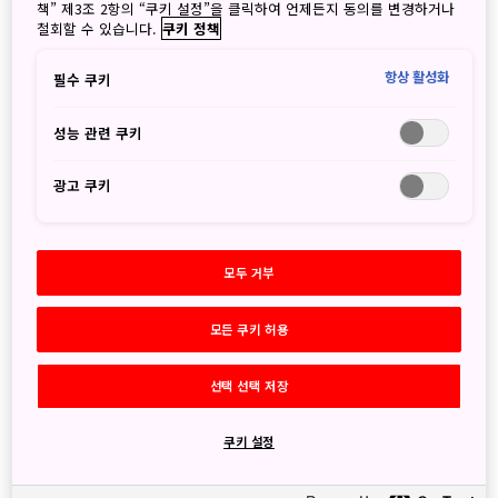
의 복합체입니다. 현지인들과 가장 직접적인 교감을 나눌 수 있
책” 제3조 2항의 “쿠키 설정”을 클릭하여 언제든지 동의를 변경하거나
철회할 수 있습니다.
쿠키 정책
는 방법은 현지 별미를 맛보는 것입니다.
항상 활성화
필수 쿠키
성능 관련 쿠키
일본 녹차의 중심지를
광고 쿠키
답사해보세요.
모두 거부
후지산의 풍광과 함께 지속 가능한
모든 쿠키 허용
농업 기술에 관해 알아보세요
선택 선택 저장
쿠키 설정