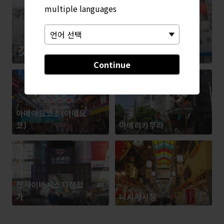
multiple languages
갓파바시도구거리
Continue
아메야요코초(아메요
코)
아메리카무라
신사이바시스지상점
가
니시키시장