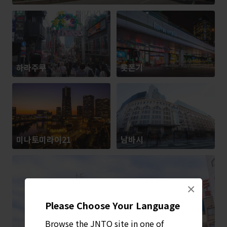
하라주쿠
롯폰기
미나토미라이21
남바시
×
Please Choose Your Language
Browse the JNTO site in one of