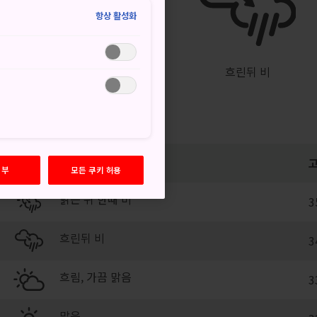
°
24°
50%
항상 활성화
흐린뒤 비
거부
모든 쿠키 허용
맑은 뒤 한때 비
3
흐린뒤 비
3
흐림, 가끔 맑음
3
맑음