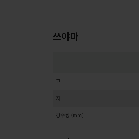
쓰야마
고
저
강수량 (mm)