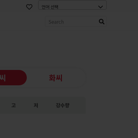
스
씨
화씨
고
저
강수량