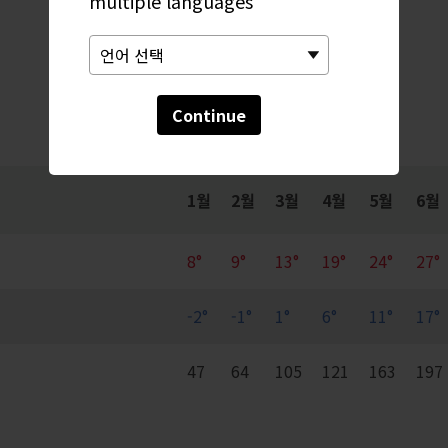
multiple languages
월간 동향
Continue
1월
2월
3월
4월
5월
6월
8°
9°
13°
19°
24°
27°
-2°
-1°
1°
6°
11°
17°
47
64
105
121
163
197