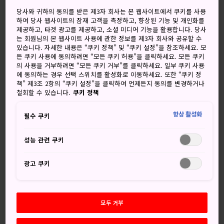
개었다가 흐림
흐림, 가끔 맑음
당사와 귀하의 동의를 받은 제3자 회사는 본 웹사이트에서 쿠키를 사용
하여 당사 웹사이트의 잠재 고객을 측정하고, 향상된 기능 및 개인화를
고
저
강수량
고
저
강수량
제공하고, 타겟 광고를 제공하고, 소셜 미디어 기능을 활용합니다. 당사
는 회원님의 본 웹사이트 사용에 관한 정보를 제3자 회사와 공유할 수
37°
26°
20%
35°
25°
20%
있습니다. 자세한 내용은 “쿠키 정책” 및 “쿠키 설정”을 참조하세요. 모
든 쿠키 사용에 동의하려면 “모든 쿠키 허용”을 클릭하세요. 모든 쿠키
의 사용을 거부하려면 “모든 쿠키 거부”를 클릭하세요. 일부 쿠키 사용
에 동의하는 경우 선택 스위치를 활성화로 이동하세요. 또한 “쿠키 정
강수
책” 제3조 2항의 “쿠키 설정”을 클릭하여 언제든지 동의를 변경하거나
고
저
량
철회할 수 있습니다.
쿠키 정책
8 Aug (토요일)
37°
26°
20%
항상 활성화
필수 쿠키
성능 관련 쿠키
9 Aug (일요일)
35°
25°
20%
광고 쿠키
10 Aug (월요일)
35°
25°
40%
11 Aug (화요일)
33°
24°
20%
모두 거부
12 Aug (수요일)
33°
22°
20%