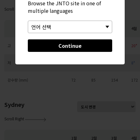
Browse the JNTO site in one of
Scroll Right
multiple languages
1월
2월
3월
4월
Continue
고
9°
10°
14°
20°
저
0°
1°
4°
8°
강수량 (mm)
72
85
154
172
Sydney
Scroll Right
1월
2월
3월
4월