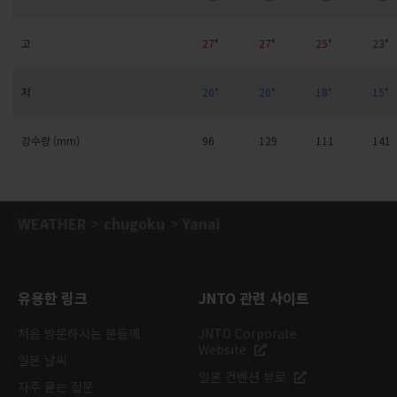
고
27°
27°
25°
23°
저
20°
20°
18°
15°
강수량 (mm)
96
129
111
141
WEATHER
chugoku
Yanai
유용한 링크
JNTO 관련 사이트
처음 방문하시는 분들께
JNTO Corporate
Website
일본 날씨
일본 컨벤션 뷰로
자주 묻는 질문