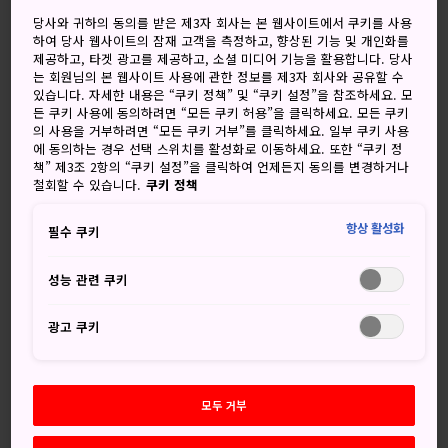
맑음, 때로 흐름
흐림, 가끔 맑음
당사와 귀하의 동의를 받은 제3자 회사는 본 웹사이트에서 쿠키를 사용
하여 당사 웹사이트의 잠재 고객을 측정하고, 향상된 기능 및 개인화를
고
저
강수량
고
저
강수량
제공하고, 타겟 광고를 제공하고, 소셜 미디어 기능을 활용합니다. 당사
는 회원님의 본 웹사이트 사용에 관한 정보를 제3자 회사와 공유할 수
35°
26°
20%
33°
25°
20%
있습니다. 자세한 내용은 “쿠키 정책” 및 “쿠키 설정”을 참조하세요. 모
든 쿠키 사용에 동의하려면 “모든 쿠키 허용”을 클릭하세요. 모든 쿠키
의 사용을 거부하려면 “모든 쿠키 거부”를 클릭하세요. 일부 쿠키 사용
에 동의하는 경우 선택 스위치를 활성화로 이동하세요. 또한 “쿠키 정
강수
책” 제3조 2항의 “쿠키 설정”을 클릭하여 언제든지 동의를 변경하거나
고
저
량
철회할 수 있습니다.
쿠키 정책
7 Aug (금요일)
35°
26°
20%
항상 활성화
필수 쿠키
성능 관련 쿠키
8 Aug (토요일)
33°
25°
20%
광고 쿠키
9 Aug (일요일)
34°
25°
20%
10 Aug (월요일)
33°
24°
20%
모두 거부
11 Aug (화요일)
33°
22°
10%