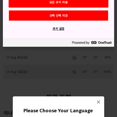
모든 쿠키 허용
12 Aug (수요일)
32°
23°
20%
선택 선택 저장
13 Aug (목요일)
32°
25°
40%
쿠키 설정
14 Aug (금요일)
34°
24°
20%
15 Aug (토요일)
34°
25°
20%
16 Aug (일요일)
34°
25°
60%
월간 동향
×
Please Choose Your Language
야나이