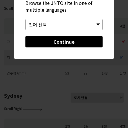
Browse the JNTO site in one of
Scroll Right
multiple languages
1월
2월
3월
4월
Continue
고
10°
10°
13°
19°
저
0°
1°
4°
9°
강수량 (mm)
53
77
148
173
Sydney
Scroll Right
1월
2월
3월
4월