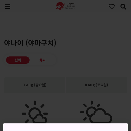
야나이 (야마구치)
섭씨
화씨
7 Aug (금요일)
8 Aug (토요일)