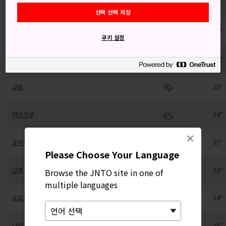
지역
고
선택 선택 저장
오쓰
34°
쿠키 설정
히코네
33°
교토
35°
마이즈루
34°
×
오사카
35°
Please Choose Your Language
고베
33°
Browse the JNTO site in one of
multiple languages
도요오카
34°
나라
35°