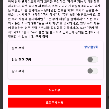
하여 당사 웹사이트의 잠재 고객을 측정하고, 향상된 기능 및 개인화를
오사카
제공하고, 타겟 광고를 제공하고, 소셜 미디어 기능을 활용합니다. 당사
는 회원님의 본 웹사이트 사용에 관한 정보를 제3자 회사와 공유할 수
50%
있습니다. 자세한 내용은 “쿠키 정책” 및 “쿠키 설정”을 참조하세요. 모
35°
/
28°
든 쿠키 사용에 동의하려면 “모든 쿠키 허용”을 클릭하세요. 모든 쿠키
의 사용을 거부하려면 “모든 쿠키 거부”를 클릭하세요. 일부 쿠키 사용
에 동의하는 경우 선택 스위치를 활성화로 이동하세요. 또한 “쿠키 정
와카야마
책” 제3조 2항의 “쿠키 설정”을 클릭하여 언제든지 동의를 변경하거나
50%
철회할 수 있습니다.
쿠키 정책
32°
/
26°
항상 활성화
필수 쿠키
성능 관련 쿠키
간사이 지방
광고 쿠키
Scroll Right
모두 거부
모든 쿠키 허용