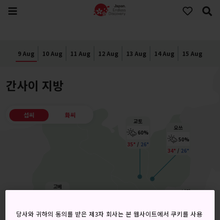
9 Aug
10 Aug
11 Aug
12 Aug
13 Aug
14 Aug
15 Aug
간사이 지방
섭씨
화씨
교토
오쓰
60%
50%
35°
/
26°
34°
/
26°
고베
나라
60%
60%
33°
/
28°
당사와 귀하의 동의를 받은 제3자 회사는 본 웹사이트에서 쿠키를 사용
35°
/
25°