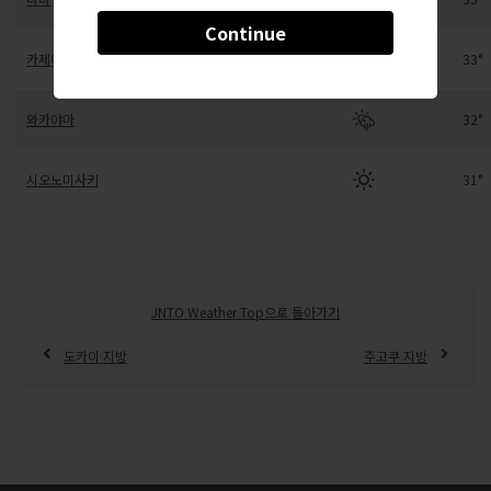
Continue
카제야
33°
와카야마
32°
시오노미사키
31°
JNTO Weather Top으로 돌아가기
도카이 지방
주고쿠 지방