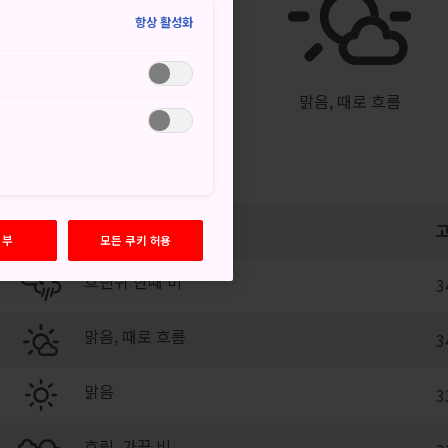
°
27°
50%
항상 활성화
맑음, 때로 흐름
거부
모든 쿠키 허용
흐린뒤 한때 비
3
맑음, 때로 흐름
3
맑음
3
흐림, 가끔 비