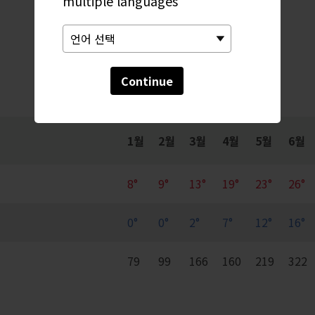
multiple languages
월간 동향
Continue
1월
2월
3월
4월
5월
6월
8°
9°
13°
19°
23°
26°
0°
0°
2°
7°
12°
16°
79
99
166
160
219
322