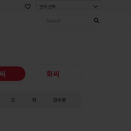
스
씨
화씨
고
저
강수량