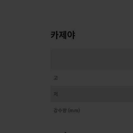
카제야
고
저
강수량 (mm)