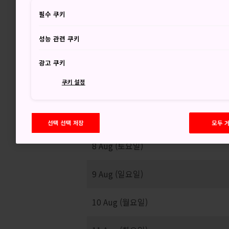
34
필수 쿠키
성능 관련 쿠키
흐린뒤 한때 비
광고 쿠키
쿠키 설정
선택 선택 저장
모두 
8 Aug (토요일)
9 Aug (일요일)
10 Aug (월요일)