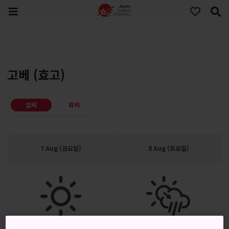
고베 (효고)
섭씨
화씨
7 Aug (금요일)
8 Aug (토요일)