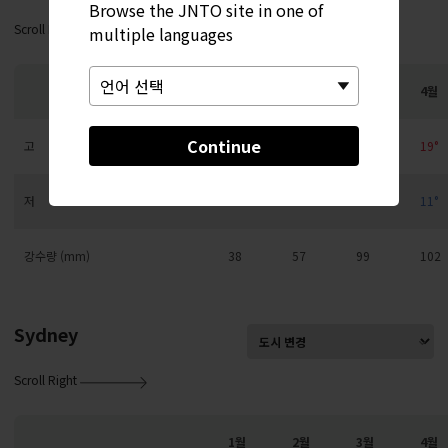
Browse the JNTO site in one of
Scroll Right
multiple languages
1월
2월
3월
4월
Continue
고
9°
10°
13°
19°
저
3°
3°
6°
11°
강수량 (mm)
38
57
99
102
Sydney
Scroll Right
1월
2월
3월
4월