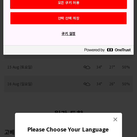
모든 쿠키 허용
12 Aug (수요일)
34°
25°
20%
선택 선택 저장
13 Aug (목요일)
34°
25°
10%
쿠키 설정
14 Aug (금요일)
33°
26°
20%
15 Aug (토요일)
34°
27°
50%
16 Aug (일요일)
34°
26°
50%
월간 동향
×
Please Choose Your Language
고베