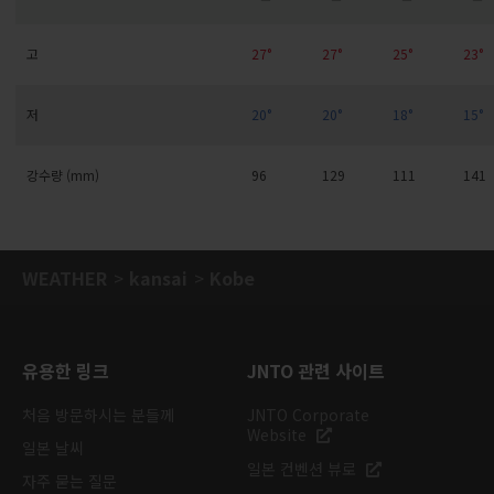
고
27°
27°
25°
23°
저
20°
20°
18°
15°
강수량 (mm)
96
129
111
141
WEATHER
kansai
Kobe
유용한 링크
JNTO 관련 사이트
처음 방문하시는 분들께
JNTO Corporate
Website
일본 날씨
일본 컨벤션 뷰로
자주 묻는 질문