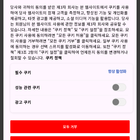
맑음
맑은 뒤 한때 비
당사와 귀하의 동의를 받은 제3자 회사는 본 웹사이트에서 쿠키를 사용
하여 당사 웹사이트의 잠재 고객을 측정하고, 향상된 기능 및 개인화를
고
저
강수량
고
저
강수량
제공하고, 타겟 광고를 제공하고, 소셜 미디어 기능을 활용합니다. 당사
는 회원님의 본 웹사이트 사용에 관한 정보를 제3자 회사와 공유할 수
36°
28°
40%
36°
27°
60%
있습니다. 자세한 내용은 “쿠키 정책” 및 “쿠키 설정”을 참조하세요. 모
든 쿠키 사용에 동의하려면 “모든 쿠키 허용”을 클릭하세요. 모든 쿠키
의 사용을 거부하려면 “모든 쿠키 거부”를 클릭하세요. 일부 쿠키 사용
에 동의하는 경우 선택 스위치를 활성화로 이동하세요. 또한 “쿠키 정
강수
책” 제3조 2항의 “쿠키 설정”을 클릭하여 언제든지 동의를 변경하거나
고
저
량
철회할 수 있습니다.
쿠키 정책
7 Aug (금요일)
36°
28°
40%
항상 활성화
필수 쿠키
성능 관련 쿠키
8 Aug (토요일)
36°
27°
60%
광고 쿠키
9 Aug (일요일)
34°
27°
60%
10 Aug (월요일)
33°
26°
20%
모두 거부
11 Aug (화요일)
34°
25°
10%