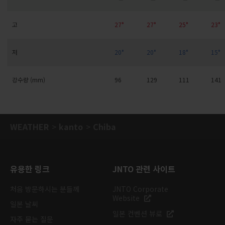
고
27°
27°
25°
23°
저
20°
20°
18°
15°
강수량 (mm)
96
129
111
141
WEATHER
kanto
Chiba
유용한 링크
JNTO 관련 사이트
처음 방문하시는 분들께
JNTO Corporate
Website
일본 날씨
일본 컨벤션 뷰로
자주 묻는 질문