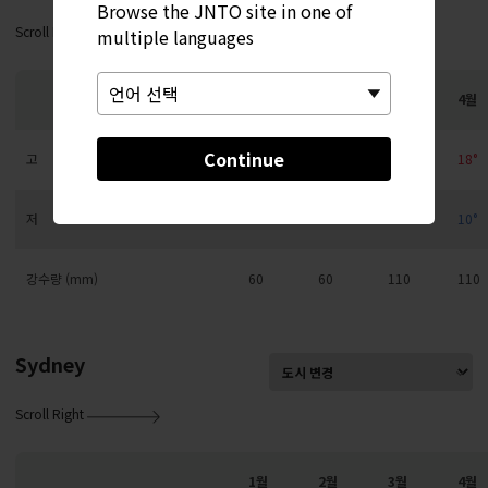
Browse the JNTO site in one of
Scroll Right
multiple languages
1월
2월
3월
4월
Continue
고
10°
10°
13°
18°
저
2°
2°
5°
10°
강수량 (mm)
60
60
110
110
Sydney
Scroll Right
1월
2월
3월
4월