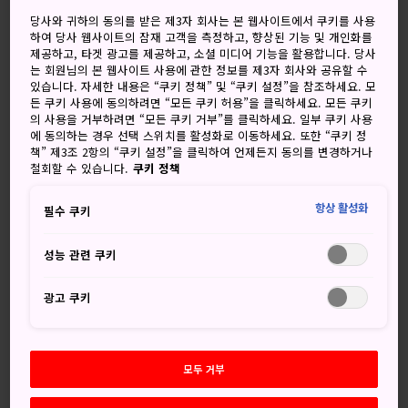
맑음, 때로 흐름
흐림, 가끔 맑음
당사와 귀하의 동의를 받은 제3자 회사는 본 웹사이트에서 쿠키를 사용
하여 당사 웹사이트의 잠재 고객을 측정하고, 향상된 기능 및 개인화를
고
저
강수량
고
저
강수량
제공하고, 타겟 광고를 제공하고, 소셜 미디어 기능을 활용합니다. 당사
는 회원님의 본 웹사이트 사용에 관한 정보를 제3자 회사와 공유할 수
34°
24°
40%
31°
23°
30%
있습니다. 자세한 내용은 “쿠키 정책” 및 “쿠키 설정”을 참조하세요. 모
든 쿠키 사용에 동의하려면 “모든 쿠키 허용”을 클릭하세요. 모든 쿠키
의 사용을 거부하려면 “모든 쿠키 거부”를 클릭하세요. 일부 쿠키 사용
에 동의하는 경우 선택 스위치를 활성화로 이동하세요. 또한 “쿠키 정
강수
책” 제3조 2항의 “쿠키 설정”을 클릭하여 언제든지 동의를 변경하거나
고
저
량
철회할 수 있습니다.
쿠키 정책
8 Aug (토요일)
34°
24°
40%
항상 활성화
필수 쿠키
성능 관련 쿠키
9 Aug (일요일)
31°
23°
30%
광고 쿠키
10 Aug (월요일)
29°
22°
60%
11 Aug (화요일)
29°
23°
80%
모두 거부
12 Aug (수요일)
31°
23°
70%