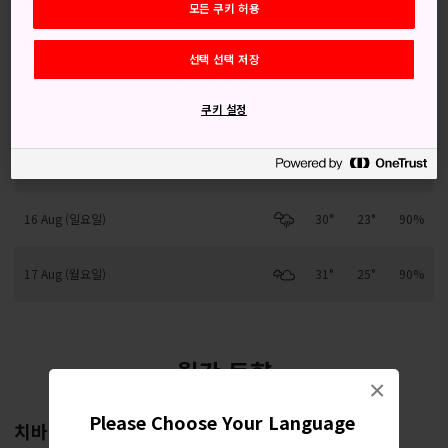
모든 쿠키 허용
13 Aug (목요일)
31°
23°
50%
선택 선택 저장
14 Aug (금요일)
30°
23°
80%
쿠키 설정
15 Aug (토요일)
30°
24°
40%
16 Aug (일요일)
30°
23°
90%
17 Aug (월요일)
31°
25°
90%
월간 동향
×
Please Choose Your Language
치바