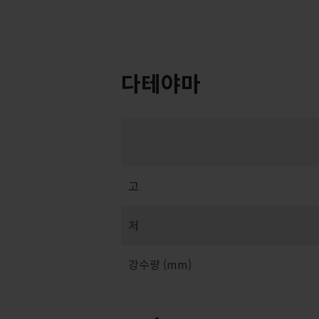
다테야마
고
저
강수량 (mm)