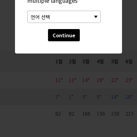
multiple languages
월간 동향
Continue
1월
2월
3월
4월
5월
6월
11°
11°
14°
19°
22°
25°
1°
1°
5°
9°
14°
18°
82
82
166
150
150
215