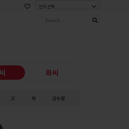
스
씨
화씨
고
저
강수량