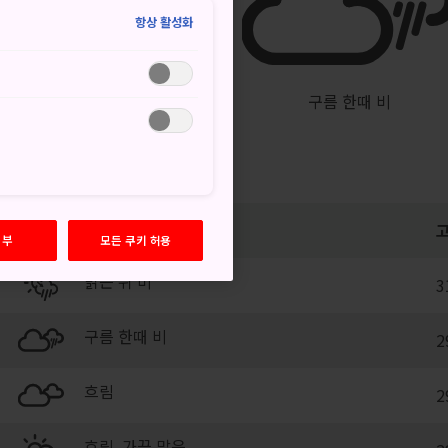
°
25°
50%
항상 활성화
구름 한때 비
거부
모든 쿠키 허용
맑은 뒤 비
3
구름 한때 비
2
흐림
2
흐림, 가끔 맑음